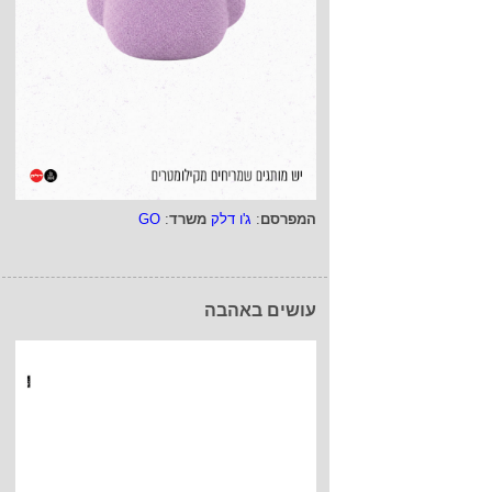
2/11/16
מגזין ארכייב החדש Lurzer's Archive
תי מודעות של מבית
של No, No, No, No, No, Yes
המפרסם
:
ג'ו דלק
משרד
:
GO
 שיצא לאור השבוע.
ה − עבו...
עושים באהבה
10/12/15
ית של פולקסווגן -
ת של פולקסווגן
 להופיע בגיליון מספר
האחרון. מודעת המחיר
היא חלק מקמפיין
מחירון החדש - ...