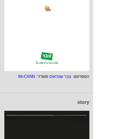
10/6/15
 אדלר חומסקי נבחרו
תי
הבינלאומי ארכייב בחר
לפרסם בגיליון הקרוב 5 מודעות של
אדלר חומסקי: סדרה של 3 מודעות
 מודעה ללוטו ומודעה
 שבו...
21/4/15
המפרסם
:
צבר שטראוס
משרד
:
McCANN
מקאן תל אביב עם 5 מודעות במגזין
יב
זכתה בגיליון האחרון
של המגזין היוקרתי Luerzers Archive
story
מסוגו למשרד פרסום
 − 5 מודעות של המשרד זכו
המגזין ...
16/4/15
מודעה של סטודנט מ-ACC נכנסה