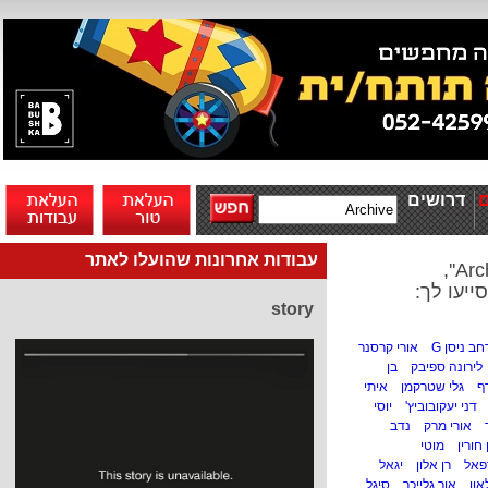
דרושים
עבודות אחרונות שהועלו לאתר
ייעו לך:
story
ב ניסן G
אורי קרסנר
לירונה ספיבק
בן
ף
גלי שטרקמן
איתי
דני יעקובוביץ'
יוסי
אורי מרק
נדב
 חורין
מוטי
פאל
רן אלון
יגאל
און
אור גלייכר
סיגל