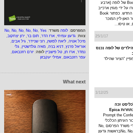
קמפיין Book now של לופה (ארבע
 על ידי מגזין ארכייב
העולמי לגיליון החדש. כפתור Book
ור האון-ליין המוכר
 או טיסו...
המפרסם
:
לופה
משרד
:
Yes
,
No
,
No
,
No
,
No
,
No
צוות
:
גדעון עמיחי
,
ארז הדר
,
תום בר
,
ירון יצחקוב
,
25/1/17
מיכל אטיה
,
ליאת לפושין
,
רוני שניידר
,
גיל אבים
,
אוריאל פרנץ
,
דניא בניה
,
מאיה גולדשטיין
,
גלי
 הילדים של לופה נכנס
נמדר
,
ארז חן
,
טל פישביין
לופה
:
יורם רוזנבאום
,
עפר רוזנבאום
,
אמילי יעקבזון
יין "הציור שהילד
What next
1/12/25
כליסט זכה
ות Epica
Prompt the Conference
בור העיתון הכלכלי
כלכליסט על ידי משרד הפרסום No,
No, No, No, No, Yesבראשות גדעון