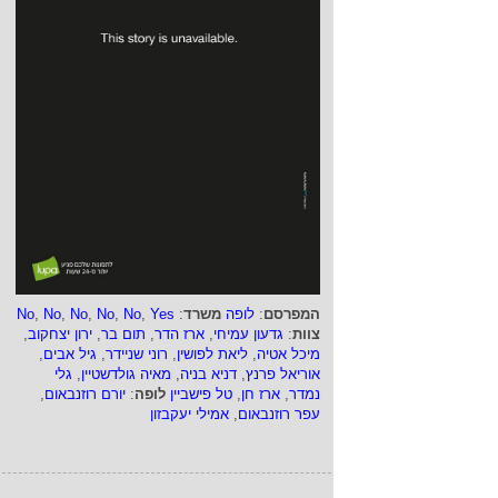
טודנט ניב הרצברג
לחברת Post-it, יצרנית הפתקיות
 ממו"), נבחרה להכנס
היוקרתי.
המפרסם
:
לופה
משרד
:
Yes
,
No
,
No
,
No
,
No
,
No
צוות
:
גדעון עמיחי
,
ארז הדר
,
תום בר
,
ירון יצחקוב
,
מיכל אטיה
,
ליאת לפושין
,
רוני שניידר
,
גיל אבים
,
אוריאל פרנץ
,
דניא בניה
,
מאיה גולדשטיין
,
גלי
נמדר
,
ארז חן
,
טל פישביין
לופה
:
יורם רוזנבאום
,
עפר רוזנבאום
,
אמילי יעקבזון