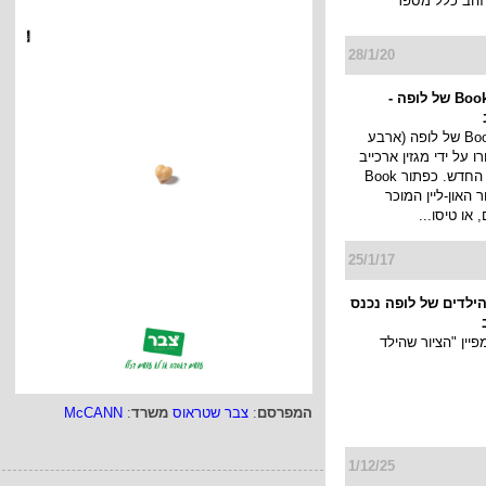
 זהב כלל מספר
28/1/20
קמפיין Book now של לופה -
קמפיין Book now של לופה (ארבע
 על ידי מגזין ארכייב
העולמי לגיליון החדש. כפתור Book
ור האון-ליין המוכר
 או טיסו...
25/1/17
 הילדים של לופה נכנס
יין "הציור שהילד
המפרסם
:
צבר שטראוס
משרד
:
McCANN
1/12/25