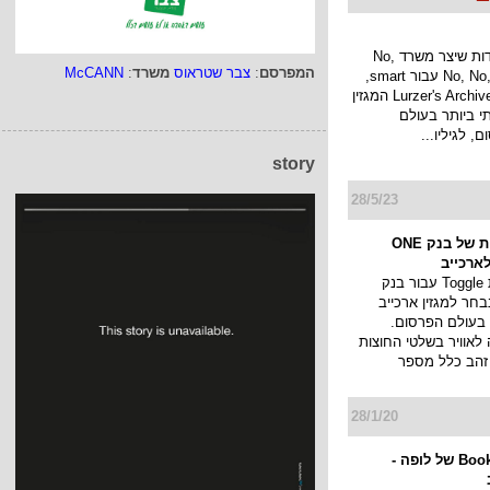
החניות המיוחדות שיצר משרד No,
המפרסם
:
צבר שטראוס
משרד
:
McCANN
No, No, No, No, Yes עבור smart,
נבחרו על ידי Lurzer's Archive המגזין
י ביותר בעולם
 לגיליו...
story
28/5/23
קמפיין החוצות של בנק ONE
קמפיין החוצות Toggle עבור בנק
ONE ZE נבחר למגזין ארכייב
 בעולם הפרסום.
לאוויר בשלטי החוצות
 זהב כלל מספר
28/1/20
קמפיין Book now של לופה -