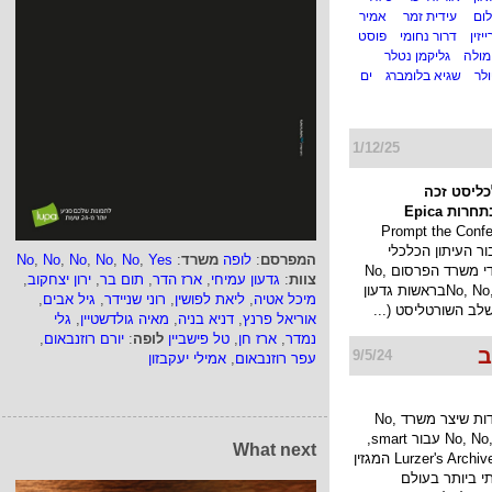
לום
עידית זמר
אמיר
יזין
דרור נחומי
פוסט
מולה
גליקמן נטלר
לר
שגיא בלומברג
ים
1/12/25
כליסט זכה
ות Epica
Prompt the Conference
בור העיתון הכלכלי
המפרסם
:
לופה
משרד
:
Yes
,
No
,
No
,
No
,
No
,
No
כלכליסט על ידי משרד הפרסום No,
צוות
:
גדעון עמיחי
,
ארז הדר
,
תום בר
,
ירון יצחקוב
,
No, No, No, No, Yesבראשות גדעון
מיכל אטיה
,
ליאת לפושין
,
רוני שניידר
,
גיל אבים
,
לב השורטליסט (...
אוריאל פרנץ
,
דניא בניה
,
מאיה גולדשטיין
,
גלי
נמדר
,
ארז חן
,
טל פישביין
לופה
:
יורם רוזנבאום
,
ב
9/5/24
עפר רוזנבאום
,
אמילי יעקבזון
החניות המיוחדות שיצר משרד No,
No, No, No, No, Yes עבור smart,
What next
נבחרו על ידי Lurzer's Archive המגזין
י ביותר בעולם