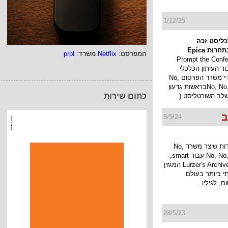
1/12/25
כליסט זכה
ות Epica
המפרסם
:
Netflix
משרד
:
prpl
Prompt the Conference
בור העיתון הכלכלי
כלכליסט על ידי משרד הפרסום No,
No, No, No, No, Yesבראשות גדעון
כתום שירות
לב השורטליסט (...
ב
9/5/24
החניות המיוחדות שיצר משרד No,
No, No, No, No, Yes עבור smart,
נבחרו על ידי Lurzer's Archive המגזין
י ביותר בעולם
 לגיליו...
28/5/23