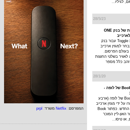
 לגיליו...
28/5/23
קמפיין החוצות של בנק ONE
קמפיין החוצות Toggle עבור בנק
ONE ZE נבחר למגזין ארכייב
 בעולם הפרסום.
לאוויר בשלטי החוצות
 זהב כלל מספר
28/1/20
קמפיין Book now של לופה -
קמפיין Book now של לופה (ארבע
 על ידי מגזין ארכייב
המפרסם
:
Netflix
משרד
:
prpl
העולמי לגיליון החדש. כפתור Book
ור האון-ליין המוכר
 או טיסו...