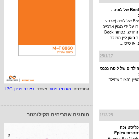
קמפיין Book now של לופה -
קמפיין Book now של לופה (ארבע
 על ידי מגזין ארכייב
העולמי לגיליון החדש. כפתור Book
ור האון-ליין המוכר
 או טיסו...
25/1/17
 הילדים של לופה נכנס
יין "הציור שהילד
המפרסם
:
מזרחי טפחות
משרד
:
ראובני פרידן IPG
מותגים שמריחים מקילומטר
1/12/25
כליסט זכה
ות Epica
Prompt the Conference