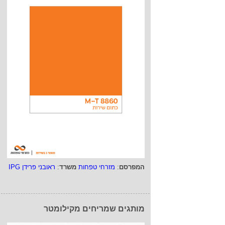
המפרסם
:
מזרחי טפחות
משרד
:
ראובני פרידן IPG
מותגים שמריחים מקילומטר