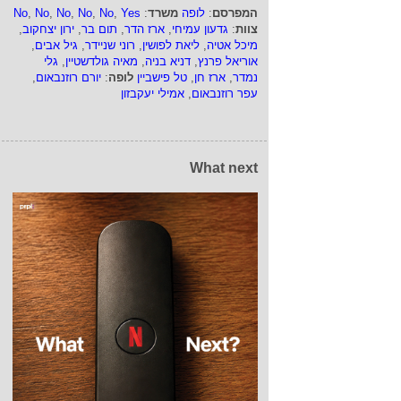
המפרסם
:
לופה
משרד
:
Yes
,
No
,
No
,
No
,
No
,
No
צוות
:
גדעון עמיחי
,
ארז הדר
,
תום בר
,
ירון יצחקוב
,
מיכל אטיה
,
ליאת לפושין
,
רוני שניידר
,
גיל אבים
,
אוריאל פרנץ
,
דניא בניה
,
מאיה גולדשטיין
,
גלי
נמדר
,
ארז חן
,
טל פישביין
לופה
:
יורם רוזנבאום
,
עפר רוזנבאום
,
אמילי יעקבזון
What next