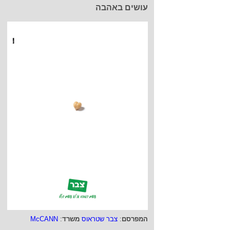
עושים באהבה
המפרסם
:
צבר שטראוס
משרד
:
McCANN