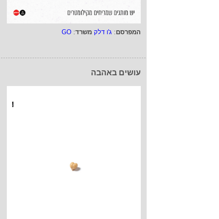
המפרסם
:
ג'ו דלק
משרד
:
GO
עושים באהבה