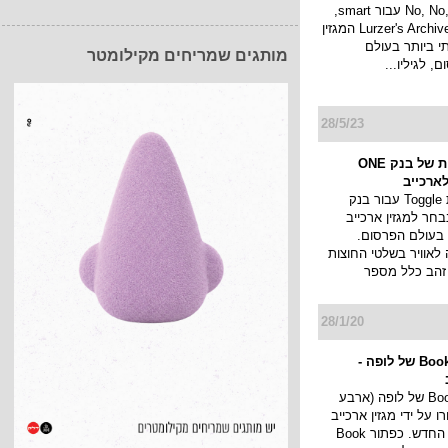
No, No, No, No, Yes עבור smart,
נבחרו על ידי Lurzer's Archive המגזין
י ביותר בעולם
מותגים שמריחים מקילומטר
 לגיליו...
28/5/23
קמפיין החוצות של בנק ONE
קמפיין החוצות Toggle עבור בנק
ONE ZE נבחר למגזין ארכייב
 בעולם הפרסום.
לאוויר בשלטי החוצות
 זהב כלל מספר
28/1/20
קמפיין Book now של לופה -
קמפיין Book now של לופה (ארבע
 על ידי מגזין ארכייב
העולמי לגיליון החדש. כפתור Book