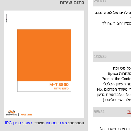
25/1/17
כתום שירות
 הילדים של לופה נכנס
יין "הציור שהילד
1/12/25
כליסט זכה
ות Epica
Prompt the Conference
בור העיתון הכלכלי
כלכליסט על ידי משרד הפרסום No,
No, No, No, No, Yesבראשות גדעון
לב השורטליסט (...
ב
9/5/24
המפרסם
:
מזרחי טפחות
משרד
:
ראובני פרידן IPG
החניות המיוחדות שיצר משרד No,