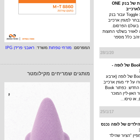
קמפיין החוצות של בנק ONE
קמפיין החוצות Toggle עבור בנק
ONE ZE נבחר למגזין ארכייב
 בעולם הפרסום.
לאוויר בשלטי החוצות
 זהב כלל מספר
המפרסם
:
מזרחי טפחות
משרד
:
ראובני פרידן IPG
28/1/20
קמפיין Book now של לופה -
מותגים שמריחים מקילומטר
קמפיין Book now של לופה (ארבע
 על ידי מגזין ארכייב
העולמי לגיליון החדש. כפתור Book
ור האון-ליין המוכר
 או טיסו...
25/1/17
 הילדים של לופה נכנס
יין "הציור שהילד