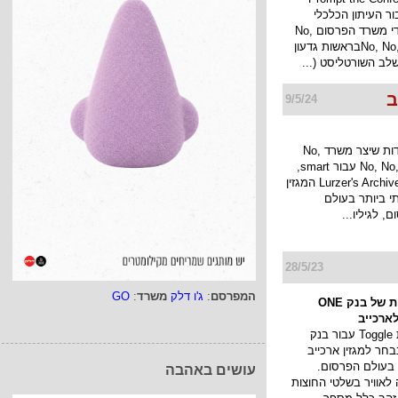
בור העיתון הכלכלי
כלכליסט על ידי משרד הפרסום No,
No, No, No, No, Yesבראשות גדעון
לב השורטליסט (...
ב
9/5/24
החניות המיוחדות שיצר משרד No,
No, No, No, No, Yes עבור smart,
נבחרו על ידי Lurzer's Archive המגזין
י ביותר בעולם
 לגיליו...
28/5/23
המפרסם
:
ג'ו דלק
משרד
:
GO
קמפיין החוצות של בנק ONE
קמפיין החוצות Toggle עבור בנק
ONE ZE נבחר למגזין ארכייב
 בעולם הפרסום.
עושים באהבה
לאוויר בשלטי החוצות