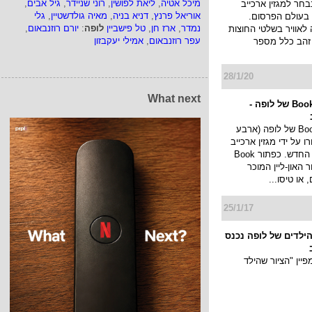
מיכל אטיה
,
ליאת לפושין
,
רוני שניידר
,
גיל אבים
,
ONE ZE נבחר למגזין ארכייב
אוריאל פרנץ
,
דניא בניה
,
מאיה גולדשטיין
,
גלי
 בעולם הפרסום.
נמדר
,
ארז חן
,
טל פישביין
לופה
:
יורם רוזנבאום
,
לאוויר בשלטי החוצות
עפר רוזנבאום
,
אמילי יעקבזון
 זהב כלל מספר
28/1/20
What next
קמפיין Book now של לופה -
קמפיין Book now של לופה (ארבע
 על ידי מגזין ארכייב
העולמי לגיליון החדש. כפתור Book
ור האון-ליין המוכר
 או טיסו...
25/1/17
 הילדים של לופה נכנס
יין "הציור שהילד