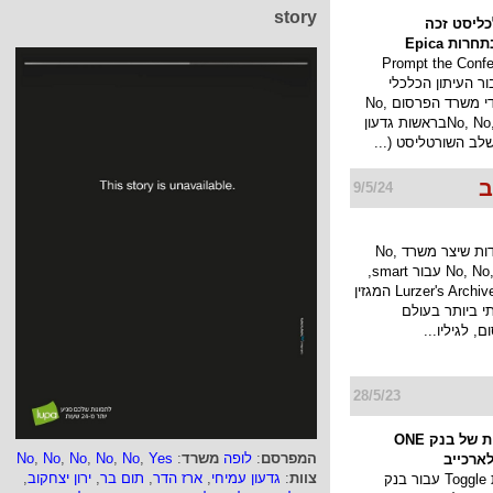
story
כליסט זכה
ות Epica
Prompt the Conference
בור העיתון הכלכלי
כלכליסט על ידי משרד הפרסום No,
No, No, No, No, Yesבראשות גדעון
לב השורטליסט (...
ב
9/5/24
החניות המיוחדות שיצר משרד No,
No, No, No, No, Yes עבור smart,
נבחרו על ידי Lurzer's Archive המגזין
י ביותר בעולם
 לגיליו...
28/5/23
קמפיין החוצות של בנק ONE
המפרסם
:
לופה
משרד
:
Yes
,
No
,
No
,
No
,
No
,
No
צוות
:
גדעון עמיחי
,
ארז הדר
,
תום בר
,
ירון יצחקוב
,
קמפיין החוצות Toggle עבור בנק