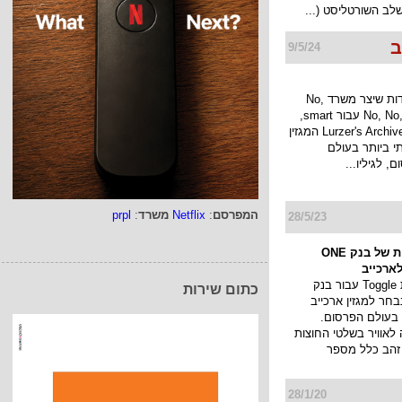
לב השורטליסט (...
ב
9/5/24
החניות המיוחדות שיצר משרד No,
No, No, No, No, Yes עבור smart,
נבחרו על ידי Lurzer's Archive המגזין
י ביותר בעולם
 לגיליו...
המפרסם
:
Netflix
משרד
:
prpl
28/5/23
קמפיין החוצות של בנק ONE
קמפיין החוצות Toggle עבור בנק
כתום שירות
ONE ZE נבחר למגזין ארכייב
 בעולם הפרסום.
לאוויר בשלטי החוצות
 זהב כלל מספר
28/1/20