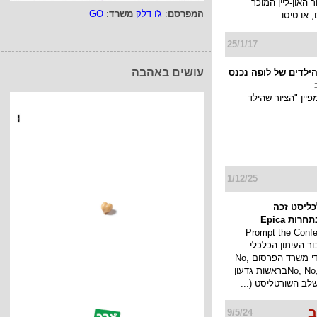
ור האון-ליין המוכר
המפרסם
:
ג'ו דלק
משרד
:
GO
 או טיסו...
25/1/17
עושים באהבה
 הילדים של לופה נכנס
יין "הציור שהילד
1/12/25
כליסט זכה
ות Epica
Prompt the Conference
בור העיתון הכלכלי
כלכליסט על ידי משרד הפרסום No,
No, No, No, No, Yesבראשות גדעון
לב השורטליסט (...
ב
9/5/24