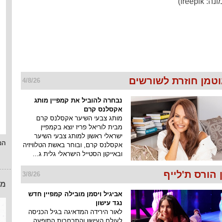
freepi)
וטמן חוזרת לשורשים
4/8/26
נבחרה להוביל את קמפיין מותג
אקסלנס קרם
מותג צבעי השיער אקסלנס קרם
מבית לוריאל פריז יוצא בקמפיין
ישראלי ראשון למותג צבעי השיער
המ
אקסלנס קרם, ובוחר באשת הטלוויזיה
ובאייקון הסטייל הישראלי גלית ג...
הורס ת'לייף
3/8/26
מו
אביגיל ויסמן מובילה קמפיין חדש
נגד עישון
לאור הירידה המדאיגה בגיל הכניסה
לעולם העישון והתרחבות התופעה