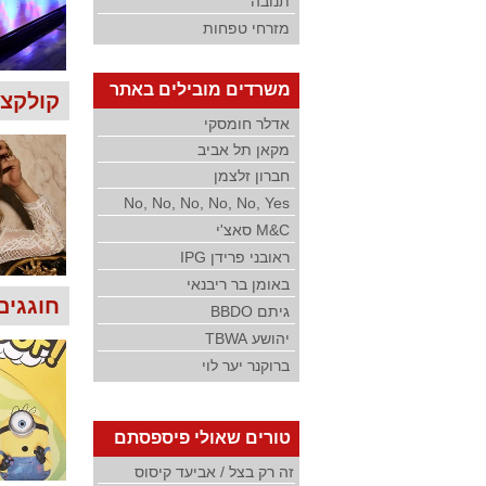
תנובה
מזרחי טפחות
משרדים מובילים באתר
קולקצי
אדלר חומסקי
מקאן תל אביב
חברון זלצמן
No, No, No, No, No, Yes
M&C סאצ'י
ראובני פרידן IPG
באומן בר ריבנאי
חוגגים 
גיתם BBDO
יהושע TBWA
ברוקנר יער לוי
טורים שאולי פיספסתם
זה רק בצל / אביעד קיסוס