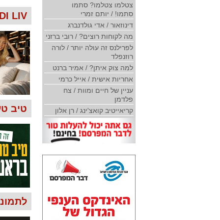
צטלמו צטלמו? סתמו
סתמו! / יותם זמרי
GINDI LIV
דינוזאור / אדי גולדנברג
מה לקוחות רוצים? / רובי ברזני
לפרילנס זה עולה יותר / לורה
רוזנפלד
למה צוק איתן? / אמיר ברנט
אחריות אישית / אייל כרמי
עניין של חיים ומוות / צח
פלדמן
טיב טע
קריאייטיב קואצ'ינג / רן אלון
לתמונות 