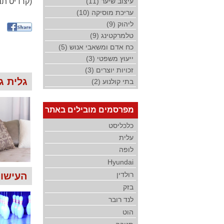
עיצוב שיער (11)
(קרדיט תמונה: k
עריכת מוסיקה (10)
ליהוק (9)
טלמרקטינג (9)
כח אדם ומשאבי אנוש (5)
ייעוץ משפטי (3)
זכויות יוצרים (3)
גלית ג
בתי קולנוע (2)
מפרסמים מובילים באתר
כלכליסט
עלית
לופה
Hyundai
רולדין
העישון 
בזק
לנד רובר
הוט