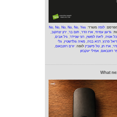
פרסם
:
לופה
משרד
:
Yes
,
No
,
No
,
No
,
No
,
No
ות
:
גדעון עמיחי
,
ארז הדר
,
תום בר
,
ירון יצחקוב
,
כל אטיה
,
ליאת לפושין
,
רוני שניידר
,
גיל אבים
,
ריאל פרנץ
,
דניא בניה
,
מאיה גולדשטיין
,
גלי
דר
,
ארז חן
,
טל פישביין
לופה
:
יורם רוזנבאום
,
ר רוזנבאום
,
אמילי יעקבזון
What ne