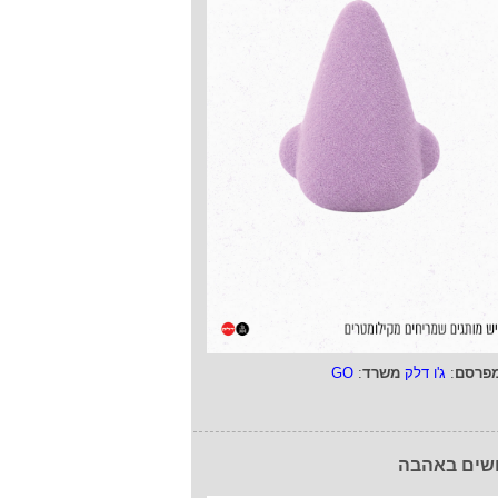
פרסם
:
ג'ו דלק
משרד
:
GO
שים באהבה