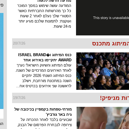
מודעה חדשה ללופה
פל
המודעה עושה שימוש במסך המוכר
כל כך מהרשתות החברתיות כאשר
הסטורי שלך נעלם לאחר 2 שעות
ועוקצת: לתמונות שלכם מגיע יותר
מ-24 שעות.
מיתוג מתכנס
20/7/26
כנס המיתוג ו�ISRAEL BRAND
AWARD יתקיימו באירוע אחד
עולם המיתוג והשיווק הישראלי נערך
לאחד האירועים המרכזיים של השנה.
כנס המיתוג השנתי 2026 יתקיים
השנה במתכונת מורחבת, וישלב
לראשונה שני אירועים בכרטיס אח...
ת מניפיק!
19/7/26
מזרחי-טפחות בקמפיין בכיכובה של
גיה באר גורביץ'
שבועיים בלבד לאחר ההכרזה על
המ
צירופה לנבחרת הפרסום של הבנק,