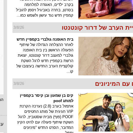
בקרב ילדים, האגודה למלחמה
בסרטן, בחרה באביגיל ויסמן להוביל
קמפיין חדש נגד עישון ולשמש כמו...
ית הערב של דרור קונטנטו
3/8/26
בית האופנה גולברי בקמפיין חדש
לאחר ההצלחה הגדולה של שיתוף
הפעולה הראשון בין בית האופנה
גולברי למעצב דרור קונטנטו, יוצאת
הרשת בקמפיין חדש לרגל השקת
קולקציית הערב החדשה בעיצובו של
קו...
עם המיניונים
3/8/26
קים בן שמעון ובן קיסר בקמפיין
המ
למותג poof
אתמול בערב (2.8) נערכה הקרנת
VIP חגיגית של מותג החטיפים
POOF (פוף) מבית שסטוביץ, לרגל
השקת שיתוף פעולה עם להיט הקיץ
עו
המדובר, הסרט החדש "מיניונים
ומפל...