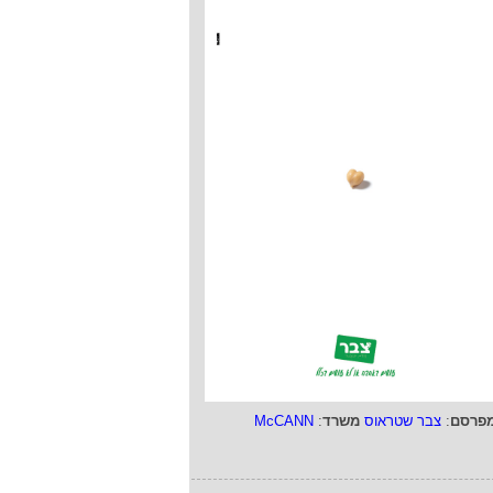
פרסם
:
צבר שטראוס
משרד
:
McCANN