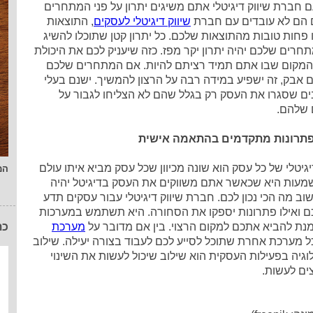
 חברת שיווק דיגיטלי אתם משיגים יתרון על פני המתחרים
 הם לא עובדים עם חברת
שיווק דיגיטלי לעסקים
, התוצאות
 פחות טובות מהתוצאות שלכם. כל יתרון קטן שתוכלו להשיג
תחרים שלכם יהיה יתרון יקר מפז. כזה שיעניק לכם את היכולת
המקום שבו אתם תמיד רציתם להיות. אם המתחרים שלכם
ם אבק, זה ישפיע במידה רבה על הרצון להמשיך. ישנם בעלי
ם שסגרו את העסק רק בגלל שהם לא הצליחו לגבור על
שלהם.
תרונות מתקדמים בהתאמה אישית
יגיטלי של כל עסק הוא שונה מכיוון שכל עסק מביא איתו עולם
המ
מעות היא שכאשר אתם משווקים את העסק בדיגיטל יהיה
וב מה הכי נכון לכם. חברת שיווק דיגיטלי עבור עסקים תדע
כם ואילו פתרונות יספקו את הסחורה. היא תשתמש במערכות
מנת להביא אתכם למקום הרצוי. בין אם מדובר על
מערכת
כת
ל מערכת אחרת שתוכל לסייע לכם לעבוד בצורה יעילה. שילוב
וגיה בפעילות העסקית הוא שילוב שיכול לעשות את השינוי
ים לעשות.