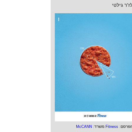
ז'ר גילטי
פרסם
:
Fitness
משרד
:
McCANN