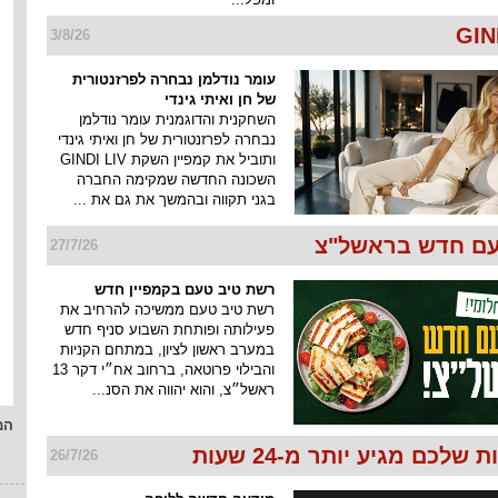
3/8/26
עומר נודלמן נבחרה לפרזנטורית
של חן ואיתי גינדי
השחקנית והדוגמנית עומר נודלמן
נבחרה לפרזנטורית של חן ואיתי גינדי
ותוביל את קמפיין השקת GINDI LIV
השכונה החדשה שמקימה החברה
בגני תקווה ובהמשך את גם את ...
ם חדש בראשל"צ
27/7/26
רשת טיב טעם בקמפיין חדש
רשת טיב טעם ממשיכה להרחיב את
פעילותה ופותחת השבוע סניף חדש
במערב ראשון לציון, במתחם הקניות
והבילוי פרוטאה, ברחוב אח״י דקר 13
ראשל״צ, והוא יהווה את הסנ...
המ
שלכם מגיע יותר מ-24 שעות
26/7/26