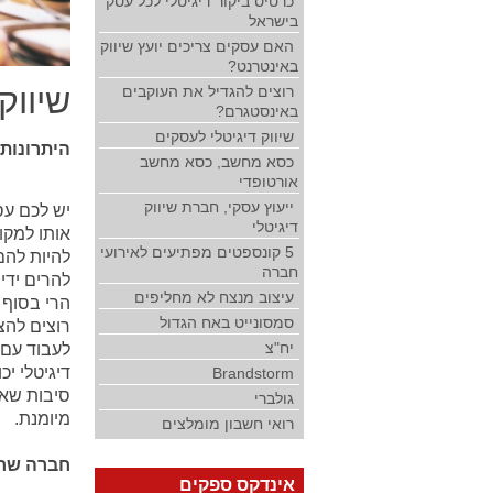
כרטיס ביקור דיגיטלי לכל עסק
בישראל
האם עסקים צריכים יועץ שיווק
באינטרנט?
שיווק
רוצים להגדיל את העוקבים
באינסטגרם?
שיווק דיגיטלי לעסקים
היתרונות 
כסא מחשב, כסא מחשב
אורטופדי
ייעוץ עסקי, חברת שיווק
יש לכם עס
דיגיטלי
אותו למקו
5 קונספטים מפתיעים לאירועי
להיות להם
חברה
להרים ידי
עיצוב מנצח לא מחליפים
הרי בסוף 
סמסונייט באח הגדול
רוצים להצ
יח"צ
לעבוד עם 
דיגיטלי י
Brandstorm
סיבות שאת
גולברי
מיומנת.
רואי חשבון מומלצים
חברה שחי
אינדקס ספקים