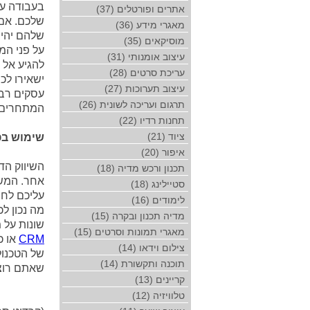
בעבודה עם
אתרים ופורטלים (37)
שלכם. אם
מאגרי מידע (36)
שלהם יהיו
מוסיקאים (35)
על פני המ
עיצוב אומנותי (31)
להגיע אל 
עריכת סרטים (28)
ישאירו לכ
עיצוב תערוכות (27)
עסקים רבי
תרגום ועריכה לשונית (26)
המתחרים 
תחנות רדיו (22)
ציוד (21)
שימוש בפ
איפור (20)
השיווק הד
תכנון ורכש מדיה (18)
אחר. המש
סטיילינג (18)
עליכם לחש
לימודים (16)
מה נכון ל
מדיה תכנון ובקרה (15)
שונות על 
מאגרי תמונות וסרטים (15)
CRM
או כ
צילום וידאו (14)
של הטכנול
תוכנה ותקשורת (14)
שאתם רוצ
קריינים (13)
טלוויזיה (12)