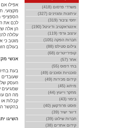
אפילו אם י
משרדי פרסום (418)
מקצועי. ח
עיתונות ומגזינים (327)
הספציפי ה
יחסי ציבור (319)
לכם את הפ
אינטראקטיב ודיגיטל (190)
הן אלה שא
עיצוב גרפי (119)
עלולה להצ
חברות הפקה (105)
מוטב כי א
צילום סטילס (88)
בעולם הזה
קופירייטרים (68)
אנשי מקצ
אחר (57)
בתי דפוס (55)
בעת בחירת
סוכנויות וסוכנים (49)
שעובדים ב
קידום מכירות (49)
העסק שלכם
מיתוג (45)
שמגיעים ע
מחקר וייעוץ (44)
מה הם עוש
בימוי (43)
קבלות או 
פוסט פרודקשן (40)
בהקשר הזה
דיוור ישיר (39)
חברות שילוט (39)
השיגו יתר
קידום אתרים (38)