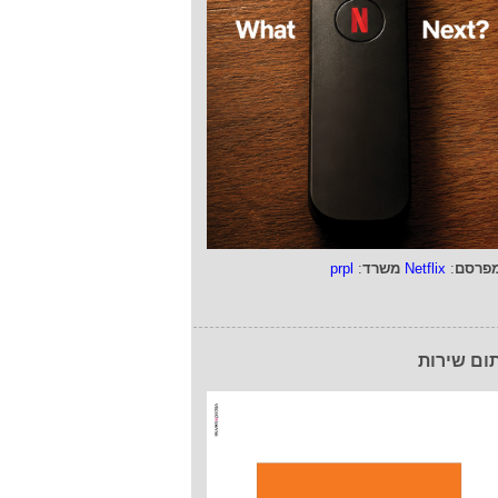
פרסם
:
Netflix
משרד
:
prpl
ום שירות