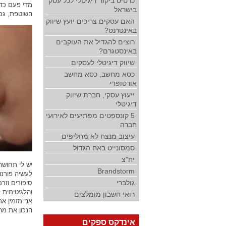
כרטיס ביקור דיגיטלי לכל עסק
מדי פעם כד
בישראל
השוטפת, גם 
האם עסקים צריכים יועץ שיווק
באינטרנט?
רוצים להגדיל את העוקבים
באינסטגרם?
שיווק דיגיטלי לעסקים
כסא מחשב, כסא מחשב
אורטופדי
ייעוץ עסקי, חברת שיווק
דיגיטלי
5 קונספטים מפתיעים לאירועי
חברה
עיצוב מנצח לא מחליפים
סמסונייט באח הגדול
יח"צ
יש לי תחושה
Brandstorm
לעשיה פורנו
גולברי
סיפורים וזר
והלגיטימית 
רואי חשבון מומלצים
אני מזמין א
הנכון את מ
אינדקס ספקים