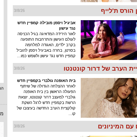
הורס ת'לייף
3/8/26
אביגיל ויסמן מובילה קמפיין חדש
נגד עישון
לאור הירידה המדאיגה בגיל הכניסה
לעולם העישון והתרחבות התופעה
בקרב ילדים, האגודה למלחמה
בסרטן, בחרה באביגיל ויסמן להוביל
קמפיין חדש נגד עישון ולשמש כמו...
ית הערב של דרור קונטנטו
3/8/26
בית האופנה גולברי בקמפיין חדש
לאחר ההצלחה הגדולה של שיתוף
המ
הפעולה הראשון בין בית האופנה
גולברי למעצב דרור קונטנטו, יוצאת
הרשת בקמפיין חדש לרגל השקת
קולקציית הערב החדשה בעיצובו של
מו
קו...
עם המיניונים
3/8/26