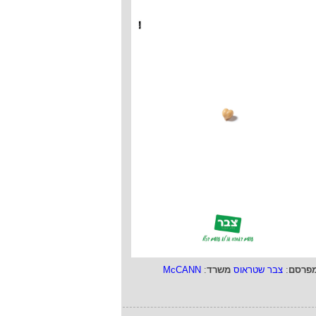
פרסם
:
צבר שטראוס
משרד
:
McCANN