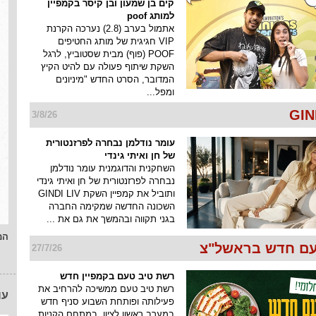
קים בן שמעון ובן קיסר בקמפיין
למותג poof
אתמול בערב (2.8) נערכה הקרנת
VIP חגיגית של מותג החטיפים
POOF (פוף) מבית שסטוביץ, לרגל
השקת שיתוף פעולה עם להיט הקיץ
המדובר, הסרט החדש "מיניונים
ומפל...
3/8/26
עומר נודלמן נבחרה לפרזנטורית
של חן ואיתי גינדי
השחקנית והדוגמנית עומר נודלמן
נבחרה לפרזנטורית של חן ואיתי גינדי
ותוביל את קמפיין השקת GINDI LIV
השכונה החדשה שמקימה החברה
בגני תקווה ובהמשך את גם את ...
המ
ם חדש בראשל"צ
27/7/26
רשת טיב טעם בקמפיין חדש
רשת טיב טעם ממשיכה להרחיב את
עו
פעילותה ופותחת השבוע סניף חדש
במערב ראשון לציון, במתחם הקניות