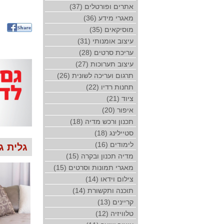
אתרים ופורטלים (37)
מאגרי מידע (36)
מוסיקאים (35)
עיצוב אומנותי (31)
עריכת סרטים (28)
עיצוב תערוכות (27)
תרגום ועריכה לשונית (26)
תחנות רדיו (22)
ציוד (21)
איפור (20)
תכנון ורכש מדיה (18)
סטיילינג (18)
לימודים (16)
גלית ג
מדיה תכנון ובקרה (15)
מאגרי תמונות וסרטים (15)
צילום וידאו (14)
תוכנה ותקשורת (14)
קריינים (13)
טלוויזיה (12)