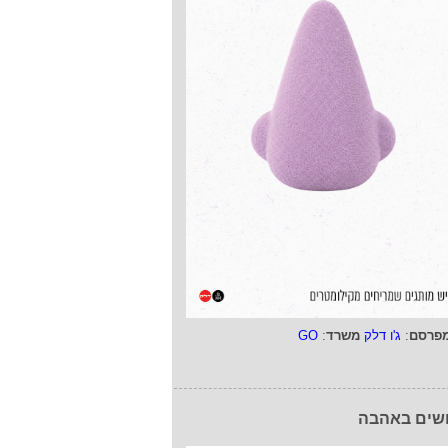
פרסם
:
ג'ו דלק
משרד
:
GO
שים באהבה