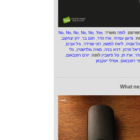
פרסם
:
לופה
משרד
:
Yes
,
No
,
No
,
No
,
No
,
No
ות
:
גדעון עמיחי
,
ארז הדר
,
תום בר
,
ירון יצחקוב
,
כל אטיה
,
ליאת לפושין
,
רוני שניידר
,
גיל אבים
,
ריאל פרנץ
,
דניא בניה
,
מאיה גולדשטיין
,
גלי
דר
,
ארז חן
,
טל פישביין
לופה
:
יורם רוזנבאום
,
ר רוזנבאום
,
אמילי יעקבזון
What ne