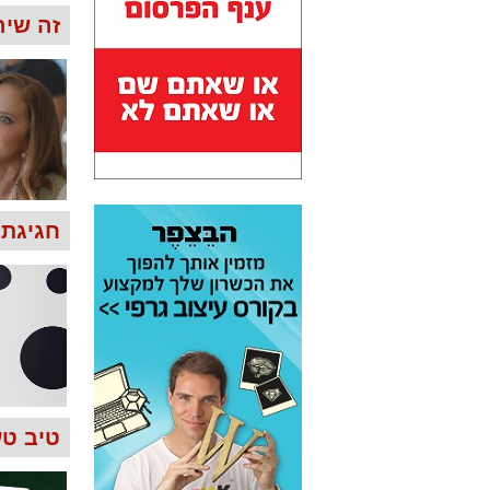
זה שירו
חגיגת 
טיב טע