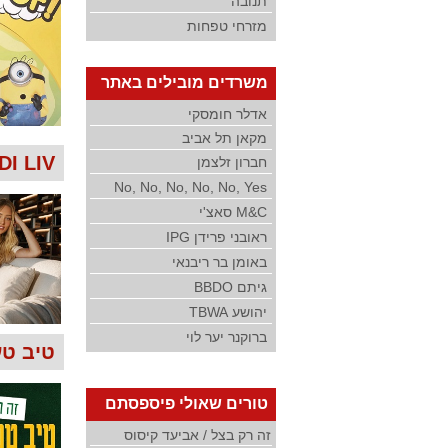
תנובה
מזרחי טפחות
משרדים מובילים באתר
אדלר חומסקי
מקאן תל אביב
GINDI LIV
חברון זלצמן
No, No, No, No, No, Yes
M&C סאצ'י
ראובני פרידן IPG
באומן בר ריבנאי
גיתם BBDO
יהושע TBWA
ברוקנר יער לוי
טיב טע
טורים שאולי פיספסתם
זה רק בצל / אביעד קיסוס