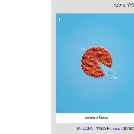
ז'ר גילטי
פרסם
:
Fitness
משרד
:
McCANN