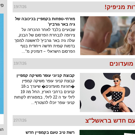
פל
ת מניפיק!
19/7/26
מזרחי-טפחות בקמפיין בכיכובה של
גיה באר גורביץ'
שבועיים בלבד לאחר ההכרזה על
צירופה לנבחרת הפרסום של הבנק,
עולה גיה באר גורביץ' לראשונה למסך
בדמות קומית חדשה וייחודית בנוף
הפרסום הישראלי − דומיניק מ"...
מועדונים
19/7/26
קבוצת קניוני עופר משיקה קמפיין
קבוצת קניוני עופר משיקה קמפיין
�חגיגת מועדונים� שיערך ב-18
קניונים ברחבי הארץ, החל מה 19
ליולי עד ה 22 ליולי, במסגרתו לקוחות
קניוני עופר יוכלו להצטרף...
ם חדש בראשל"צ
27/7/26
המ
רשת טיב טעם בקמפיין חדש