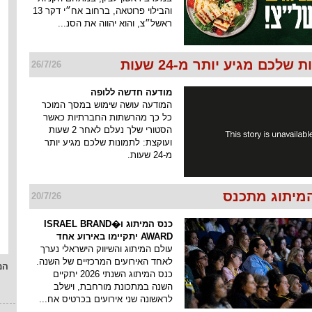
והבילוי פרוטאה, ברחוב אח״י דקר 13
ראשל״צ, והוא יהווה את הסנ...
שלכם מגיע יותר מ-24 שעות
26/7/26
מודעה חדשה ללופה
המודעה עושה שימוש במסך המוכר
כל כך מהרשתות החברתיות כאשר
הסטורי שלך נעלם לאחר 2 שעות
ועוקצת: לתמונות שלכם מגיע יותר
מ-24 שעות.
מיתוג מתכנס
20/7/26
כנס המיתוג ו�ISRAEL BRAND
AWARD יתקיימו באירוע אחד
עולם המיתוג והשיווק הישראלי נערך
לאחד האירועים המרכזיים של השנה.
המ
כנס המיתוג השנתי 2026 יתקיים
השנה במתכונת מורחבת, וישלב
לראשונה שני אירועים בכרטיס אח...