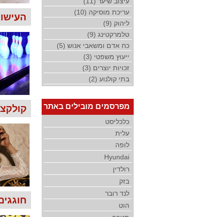
עיצוב שיער (11)
עריכת מוסיקה (10)
העישון 
ליהוק (9)
טלמרקטינג (9)
כח אדם ומשאבי אנוש (5)
ייעוץ משפטי (3)
זכויות יוצרים (3)
בתי קולנוע (2)
מפרסמים מובילים באתר
קולקצי
כלכליסט
עלית
לופה
Hyundai
רולדין
בזק
לנד רובר
חוגגים 
הוט