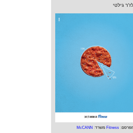
ז'ר גילטי
פרסם
:
Fitness
משרד
:
McCANN