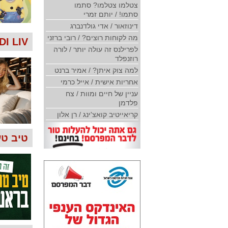
צטלמו צטלמו? סתמו
סתמו! / יותם זמרי
דינוזאור / אדי גולדנברג
מה לקוחות רוצים? / רובי ברזני
GINDI LIV
לפרילנס זה עולה יותר / לורה
רוזנפלד
למה צוק איתן? / אמיר ברנט
אחריות אישית / אייל כרמי
עניין של חיים ומוות / צח
פלדמן
קריאייטיב קואצ'ינג / רן אלון
טיב טע