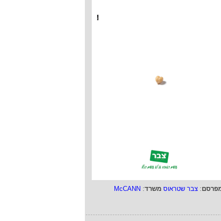
פרסם
:
צבר שטראוס
משרד
:
McCANN