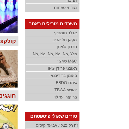
תנובה
מזרחי טפחות
משרדים מובילים באתר
אדלר חומסקי
מקאן תל אביב
קולקצי
חברון זלצמן
No, No, No, No, No, Yes
M&C סאצ'י
ראובני פרידן IPG
באומן בר ריבנאי
גיתם BBDO
יהושע TBWA
חוגגים 
ברוקנר יער לוי
טורים שאולי פיספסתם
זה רק בצל / אביעד קיסוס