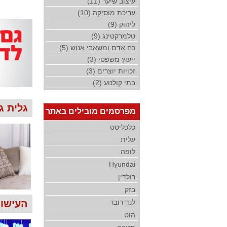
עיצוב שיער (11)
עריכת מוסיקה (10)
ליהוק (9)
טלמרקטינג (9)
כח אדם ומשאבי אנוש (5)
ייעוץ משפטי (3)
זכויות יוצרים (3)
בתי קולנוע (2)
גלית ג
מפרסמים מובילים באתר
כלכליסט
עלית
לופה
Hyundai
רולדין
בזק
לנד רובר
העישון 
הוט