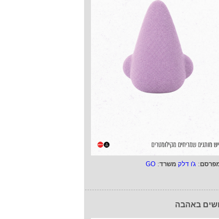
פרסם
:
ג'ו דלק
משרד
:
GO
שים באהבה