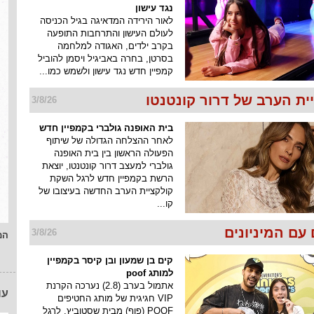
נגד עישון
לאור הירידה המדאיגה בגיל הכניסה
לעולם העישון והתרחבות התופעה
בקרב ילדים, האגודה למלחמה
בסרטן, בחרה באביגיל ויסמן להוביל
קמפיין חדש נגד עישון ולשמש כמו...
ית הערב של דרור קונטנטו
3/8/26
בית האופנה גולברי בקמפיין חדש
לאחר ההצלחה הגדולה של שיתוף
הפעולה הראשון בין בית האופנה
גולברי למעצב דרור קונטנטו, יוצאת
הרשת בקמפיין חדש לרגל השקת
קולקציית הערב החדשה בעיצובו של
קו...
עם המיניונים
3/8/26
המ
קים בן שמעון ובן קיסר בקמפיין
למותג poof
אתמול בערב (2.8) נערכה הקרנת
עו
VIP חגיגית של מותג החטיפים
POOF (פוף) מבית שסטוביץ, לרגל