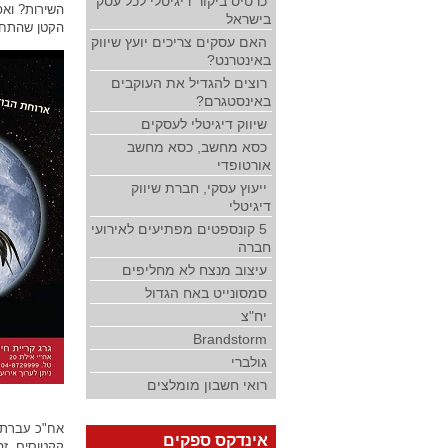
כרטיס ביקור דיגיטלי לכל עסק
השירות? ואפ
בישראל
הקטן שהתחלת
האם עסקים צריכים יועץ שיווק
באינטרנט?
רוצים להגדיל את העוקבים
באינסטגרם?
שיווק דיגיטלי לעסקים
כסא מחשב, כסא מחשב
אורטופדי
ייעוץ עסקי, חברת שיווק
דיגיטלי
5 קונספטים מפתיעים לאירועי
חברה
עיצוב מנצח לא מחליפים
סמסונייט באח הגדול
יח"צ
Brandstorm
גולברי
רואי חשבון מומלצים
אח"כ עברתי 
אינדקס ספקים
קקטוסים, זה 