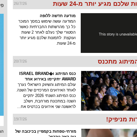
שלכם מגיע יותר מ-24 שעות
26/7/26
פל
מודעה חדשה ללופה
המודעה עושה שימוש במסך המוכר
כל כך מהרשתות החברתיות כאשר
הסטורי שלך נעלם לאחר 2 שעות
ועוקצת: לתמונות שלכם מגיע יותר
מ-24 שעות.
מיתוג מתכנס
20/7/26
כנס המיתוג ו�ISRAEL BRAND
AWARD יתקיימו באירוע אחד
עולם המיתוג והשיווק הישראלי נערך
לאחד האירועים המרכזיים של השנה.
כנס המיתוג השנתי 2026 יתקיים
השנה במתכונת מורחבת, וישלב
לראשונה שני אירועים בכרטיס אח...
ת מניפיק!
19/7/26
מזרחי-טפחות בקמפיין בכיכובה של
המ
גיה באר גורביץ'