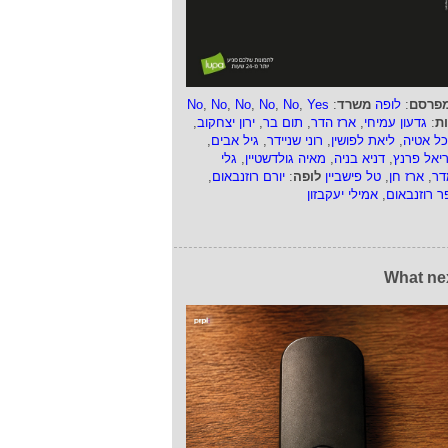
פרסם
:
לופה
משרד
:
Yes
,
No
,
No
,
No
,
No
,
No
ות
:
גדעון עמיחי
,
ארז הדר
,
תום בר
,
ירון יצחקוב
,
כל אטיה
,
ליאת לפושין
,
רוני שניידר
,
גיל אבים
,
ריאל פרנץ
,
דניא בניה
,
מאיה גולדשטיין
,
גלי
דר
,
ארז חן
,
טל פישביין
לופה
:
יורם רוזנבאום
,
ר רוזנבאום
,
אמילי יעקבזון
What ne