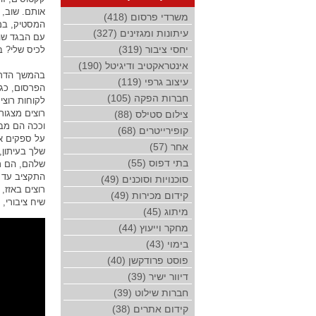
אותם. שוב, 
משרדי פרסום (418)
המסטיק, במ
עיתונות ומגזינים (327)
עם הבגד שהו
יחסי ציבור (319)
לכיס שלי? ב
אינטראקטיב ודיגיטל (190)
בהמשך הדרך
עיצוב גרפי (119)
הפרסום, כגון
חברות הפקה (105)
לקוחות רוצי
רוצים מצגות
צילום סטילס (88)
וככה הם מבי
קופירייטרים (68)
על ספקים או
אחר (57)
שלך בעיתון
בתי דפוס (55)
שלהם, הם ר
התקציב עד ת
סוכנויות וסוכנים (49)
רוצים באזז,
קידום מכירות (49)
שיח ציבורי,
מיתוג (45)
מחקר וייעוץ (44)
בימוי (43)
פוסט פרודקשן (40)
דיוור ישיר (39)
חברות שילוט (39)
קידום אתרים (38)