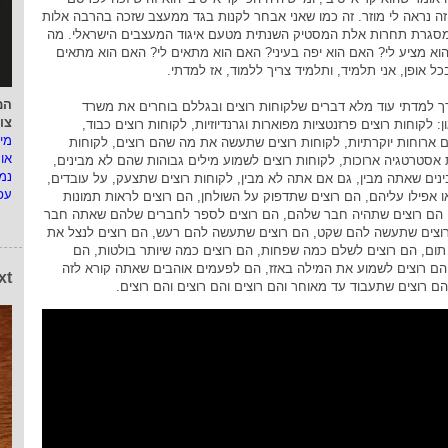
זה נראה לי מוזר. זה כמו שאני אבחר לקנות בגד ממעצב שזכה בהרבה אלות
סגרת תחרות אלת המסטיק השנתית מטעם איגוד המעצבים הישראלי. מה
א מציע לי? האם הוא יפה בעיני? האם הוא מתאים לי? האם הוא מתאים
כל אופן, אני תלמיד, ותלמיד צריך ללמוד, אז למדתי.
המ
 למדתי עוד מלא דברים שלקוחות רוצים ובגללם בוחרים את משרד
צו
: לקוחות רוצים פרזנטציות מפוארות וגרנדיוזיות, לקוחות רוצים כבוד,
מי
ם ארוחות יוקרתיות, לקוחות רוצים שתעשה את מה שהם רוצים, לקוחות
או
 אסטרטגיה ארוכות, לקוחות רוצים לשמוע מילים גבוהות שהם לא מבינים,
נמ
נים שאתה מבין, גם אם אתה לא מבין, לקוחות רוצים שתצעק, על עובדים,
עפ
 אפילו עליהם, הם רוצים שתדפוק על השולחן, הם רוצים לראות תמונות
, הם רוצים שתהיה חבר שלהם, הם רוצים לספר לחברים שלהם שאתה חבר
וצים שתעשה להם שקט, הם רוצים שתעשה להם רעש, הם רוצים לנצל את
ום, הם רוצים לשלם כמה שפחות, הם רוצים כמה שיותר בולטות, הם
 הם רוצים לשמוע את המילה באזז, הם לפעמים אוהבים שאתה קורא לזה
xt
 הם רוצים שתעבוד עד מאוחר והם רוצים והם רוצים והם רוצים.