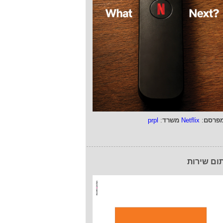
פרסם
:
Netflix
משרד
:
prpl
ום שירות