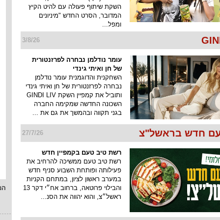
השקת שיתוף פעולה עם להיט הקיץ
המדובר, הסרט החדש "מיניונים
ומפל...
3/8/26
עומר נודלמן נבחרה לפרזנטורית
של חן ואיתי גינדי
השחקנית והדוגמנית עומר נודלמן
נבחרה לפרזנטורית של חן ואיתי גינדי
ותוביל את קמפיין השקת GINDI LIV
השכונה החדשה שמקימה החברה
בגני תקווה ובהמשך את גם את ...
ם חדש בראשל"צ
27/7/26
רשת טיב טעם בקמפיין חדש
רשת טיב טעם ממשיכה להרחיב את
פעילותה ופותחת השבוע סניף חדש
במערב ראשון לציון, במתחם הקניות
והבילוי פרוטאה, ברחוב אח״י דקר 13
המ
ראשל״צ, והוא יהווה את הסנ...