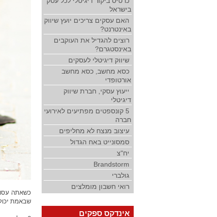
כרטיס ביקור דיגיטלי לכל עסק
בישראל
האם עסקים צריכים יועץ שיווק
באינטרנט?
רוצים להגדיל את העוקבים
באינסטגרם?
שיווק דיגיטלי לעסקים
כסא מחשב, כסא מחשב
אורטופדי
ייעוץ עסקי, חברת שיווק
דיגיטלי
5 קונספטים מפתיעים לאירועי
חברה
עיצוב מנצח לא מחליפים
סמסונייט באח הגדול
יח"צ
Brandstorm
גולברי
רואי חשבון מומלצים
כשאתה עסוק 
שבאמת יכול
אינדקס ספקים