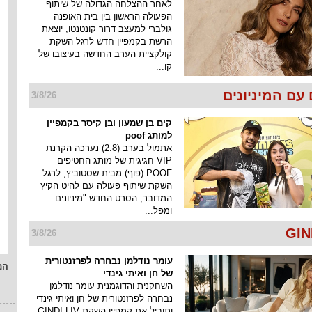
לאחר ההצלחה הגדולה של שיתוף
הפעולה הראשון בין בית האופנה
גולברי למעצב דרור קונטנטו, יוצאת
הרשת בקמפיין חדש לרגל השקת
קולקציית הערב החדשה בעיצובו של
קו...
עם המיניונים
3/8/26
קים בן שמעון ובן קיסר בקמפיין
למותג poof
אתמול בערב (2.8) נערכה הקרנת
VIP חגיגית של מותג החטיפים
POOF (פוף) מבית שסטוביץ, לרגל
השקת שיתוף פעולה עם להיט הקיץ
המדובר, הסרט החדש "מיניונים
ומפל...
3/8/26
עומר נודלמן נבחרה לפרזנטורית
המ
של חן ואיתי גינדי
השחקנית והדוגמנית עומר נודלמן
נבחרה לפרזנטורית של חן ואיתי גינדי
ותוביל את קמפיין השקת GINDI LIV