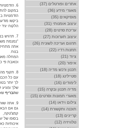
אתרים ופורטלים (37)
6. הזדמנויות לא באות לבד- צריך לקרוא להן
מאגרי מידע (36)
במקום להתלו
הזדמנויות ב
מוסיקאים (35)
עיצוב אומנותי (31)
הלקוח יגיד לא, אבל ה- 
עריכת סרטים (28)
7. תרגיש בנוח, אבל לא יותר מדי
עיצוב תערוכות (27)
"נמנמת משרד
תרגום ועריכה לשונית (26)
אתה מתחיל ל
תחנות רדיו (22)
בנוח.
ציוד (21)
המחלה מאופ
וכואבת פי כ
איפור (20)
תכנון ורכש מדיה (18)
8. תקוף מהחולשות שלך
סטיילינג (18)
עם כל הכבו
לימודים (16)
לך יותר בטו
שלך ומגיע ל
מדיה תכנון ובקרה (15)
ש
הבריף
שאת
מאגרי תמונות וסרטים (15)
צילום וידאו (14)
9. אתה שווה כמו העבודה האחרונה שעשית
תוכנה ותקשורת (14)
קמצ'טקה,
קריינים (13)
בסופו של יו
טלוויזיה (12)
איכותיות כ