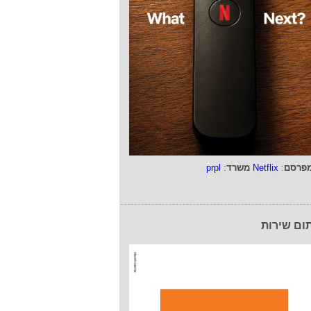
פרסם
:
Netflix
משרד
:
prpl
ום שירות