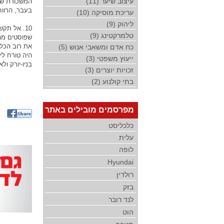
עיצוב שיער (11)
המשכורת שהו
בעבר, הרווח
עריכת מוסיקה (10)
ליהוק (9)
10. אל תק
טלמרקטינג (9)
שפוסטים מהז
את רוב הכלל
כח אדם ומשאבי אנוש (5)
היה טורח לי
ייעוץ משפטי (3)
בניו-יורק ו
זכויות יוצרים (3)
בתי קולנוע (2)
מפרסמים מובילים באתר
כלכליסט
עלית
לופה
Hyundai
רולדין
בזק
לנד רובר
הוט