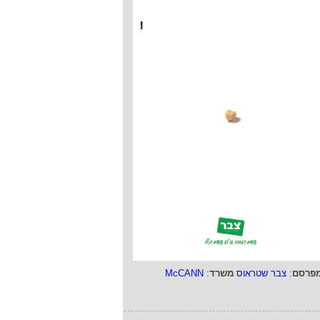
פרסם
:
צבר שטראוס
משרד
:
McCANN