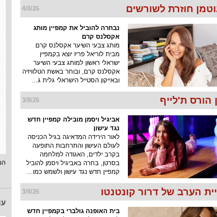
וטמן חוזרת לשורשים
4/8/26
נבחרה להוביל את קמפיין מותג
אקסלנס קרם
מותג צבעי השיער אקסלנס קרם
מבית לוריאל פריז יוצא בקמפיין
ישראלי ראשון למותג צבעי השיער
אקסלנס קרם, ובוחר באשת הטלוויזיה
ובאייקון הסטייל הישראלי גלית ג...
הורס ת'לייף
3/8/26
אביגיל ויסמן מובילה קמפיין חדש
נגד עישון
לאור הירידה המדאיגה בגיל הכניסה
לעולם העישון והתרחבות התופעה
בקרב ילדים, האגודה למלחמה
המ
בסרטן, בחרה באביגיל ויסמן להוביל
קמפיין חדש נגד עישון ולשמש כמו...
ית הערב של דרור קונטנטו
3/8/26
עו
בית האופנה גולברי בקמפיין חדש