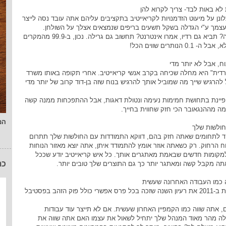
נן על מיעוט הזדמנויות לקריאייטיב בתקציבים עליהם אתה עובד נסה לייצר
עצמך ע"י הגדלה בשקל תשעים בריפים שנמצאים אצלך על השולחן.
ביקשו מודעה? תביא גם רדיו, אמרו אינטרנט? תחשוב גם גרילה. נכון, ב-99.9 מהמקרים
0.1 הנותרים שווים הכל!
ית" היא מחלה שכיחה בקרב אנשי קריאייטיב. אחרי תקופה באותו משרד
הרגיש שייך מה שמוביל אותך להרגיש בנוח שזה בן-דוד קרוב של יותר מדי
יינת בתחושת חמימות נעימה ונטולת דאגות, אבל ההתפכחות ממנה קשה
מה מההנגאובר הכי חזק שחווית בחייך.
המ
ד לתחומים שאתה חזק בהם, דווקא התמודדות עם החולשות שלך תתרום
וח הרחוק. רק כשאתה אוזר אומץ להתמודד איתן, אתה יוצא מאזור הנוחות
מקומות חדשים שבאמת מאתגרים אותך. כל איש קריאייטיב יודע שככל
כת
ה מקבל קשה ומאתגר יותר כך גם התוצרים שלך טובים יותר.
גם אם הבאת ב-2011 את רעיון השנה שזכה בכל פרס אפשרי כולל פוק הזהב בפסטיבל
ם, אתה שווה כמו הקמפיין האחרון שעשית. אם לא תייצר עוד עבודות
אלה מהר מאוד המנהל שלך יתחיל לשאול את עצמו האם אתה שווה את