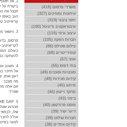
2. אל תטנף במזבלה
ביקורת על 
משרדי פרסום (418)
תנצל את הפר
עיתונות ומגזינים (327)
הגב באופן ע
יחסי ציבור (319)
קריאייטיב ט
אינטראקטיב ודיגיטל (190)
3. הישאר מעודכן
עיצוב גרפי (119)
חברות הפקה (105)
פרסום, בדומ
לקריאייטיב 
צילום סטילס (88)
בעולם. המר 
קופירייטרים (68)
להעתקה כמו
אחר (57)
בתי דפוס (55)
4. תאהב את תיק העבודות שלך
אל תיזכר בת
סוכנויות וסוכנים (49)
רענן אותו, 
קידום מכירות (49)
מה מצבך.
מיתוג (45)
אם אתה מתבי
מחקר וייעוץ (44)
שצריך.
בימוי (43)
5. MIND THE GAP
פוסט פרודקשן (40)
מהרגע שנולד
דיוור ישיר (39)
שלו, לבמאי,
אח"כ לחברי
חברות שילוט (39)
לנוער בסיכו
קידום אתרים (38)