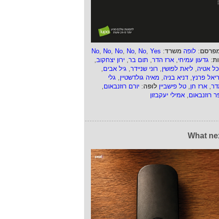
פרסם
:
לופה
משרד
:
Yes
,
No
,
No
,
No
,
No
,
No
ות
:
גדעון עמיחי
,
ארז הדר
,
תום בר
,
ירון יצחקוב
,
כל אטיה
,
ליאת לפושין
,
רוני שניידר
,
גיל אבים
,
ריאל פרנץ
,
דניא בניה
,
מאיה גולדשטיין
,
גלי
דר
,
ארז חן
,
טל פישביין
לופה
:
יורם רוזנבאום
,
ר רוזנבאום
,
אמילי יעקבזון
What ne