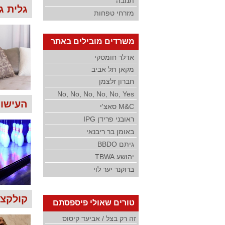
תנובה
גלית ג
מזרחי טפחות
משרדים מובילים באתר
אדלר חומסקי
מקאן תל אביב
חברון זלצמן
No, No, No, No, No, Yes
העישון 
M&C סאצ'י
ראובני פרידן IPG
באומן בר ריבנאי
גיתם BBDO
יהושע TBWA
ברוקנר יער לוי
קולקצי
טורים שאולי פיספסתם
זה רק בצל / אביעד קיסוס