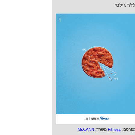
ז'ר גילטי
פרסם
:
Fitness
משרד
:
McCANN