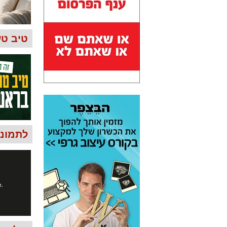
טיב טע
לתמונות 