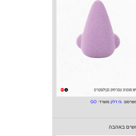
פרסם
:
ג'ו דלק
משרד
:
GO
שים באהבה