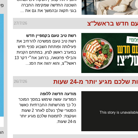
השכונה החדשה שמקימה החברה
פל
בגני תקווה ובהמשך את גם את ...
ם חדש בראשל"צ
27/7/26
רשת טיב טעם בקמפיין חדש
רשת טיב טעם ממשיכה להרחיב את
פעילותה ופותחת השבוע סניף חדש
במערב ראשון לציון, במתחם הקניות
והבילוי פרוטאה, ברחוב אח״י דקר 13
ראשל״צ, והוא יהווה את הסנ...
שלכם מגיע יותר מ-24 שעות
26/7/26
מודעה חדשה ללופה
המודעה עושה שימוש במסך המוכר
כל כך מהרשתות החברתיות כאשר
הסטורי שלך נעלם לאחר 2 שעות
ועוקצת: לתמונות שלכם מגיע יותר
מ-24 שעות.
המ