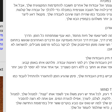
עצמך ועל עבודות של אחרים חשובה להתקדמות המקצועית שלך, אבל אל
יבילגיה של תגובה אנונימית במזבלה כדי ללכלך על עבודה של קולגות.
נייני ומכובד כמו שהיית רוצה שיגיבו לעבודה שלך. מקנא? דאג לייצר
וב יותר משלהם בקמפיין הבא שלך.
המ
צו
מי
ה לאוריגאמי של חיות מחמד, הוא ענף שמתפתח כל הזמן. הדרך
או
פורץ דרך, עוברת דרך הכרות מעמיקה עם הדברים האחרונים שנעשו בתחום
נמ
חצי שעה מזמן הפייסבוק שלך לביקור בבלוגי פרסום מובילים, להשראה לא
עפ
בן.
יק העבודות שלך רק לפני ראיונות עבודה. פלרטט איתו באופן קבוע:
שפר אותו או חתוך בו ללא רחם כשצריך. אף אחד אחר לא יספר לך טוב יותר
xt
יש בתיק העבודות שלך, סימן שהגיע הזמן להתעורר ולהתחיל לעבוד כמו
 רעיון, לכל אחד יש רעיון משלו איך לשפר אותו "קצת": למנהל שלך, למנהל
 ללקוח, לצלם, לעורך, אפילו לנערת המים. אם אתה לא רוצה להסביר
ם שלך למה יש טווס עם כובע בוקרים ששר יודל בפרסומת החדשה שלך
ן, כדאי שתלמד לעמוד על שלך.