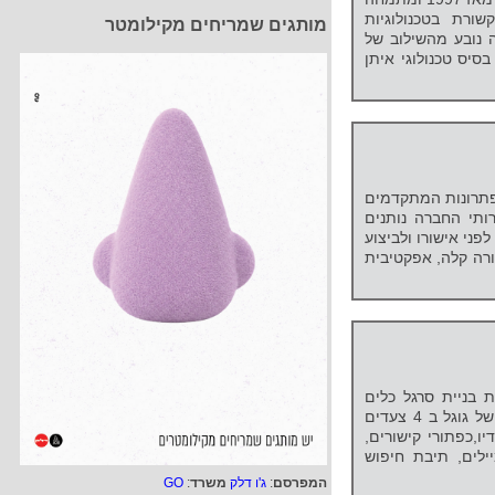
ורת בטכנולוגיות
מותגים שמריחים מקילומטר
ה נובע מהשילוב של
סיס טכנולוגי איתן
לך את הפתרונות המתקדמים
רותי החברה נותנים
לך את היכולת להגנה על ה- offline לפני אישורו ולביצוע
רה קלה, אפקטיבית
בניית סרגל כלים
(נקי) לדפדפן בסגנון סרגל הכלים של גוגל ב 4 צעדים
יו,כפתורי קישורים,
ילים, תיבת חיפוש
המפרסם
:
ג'ו דלק
משרד
:
GO