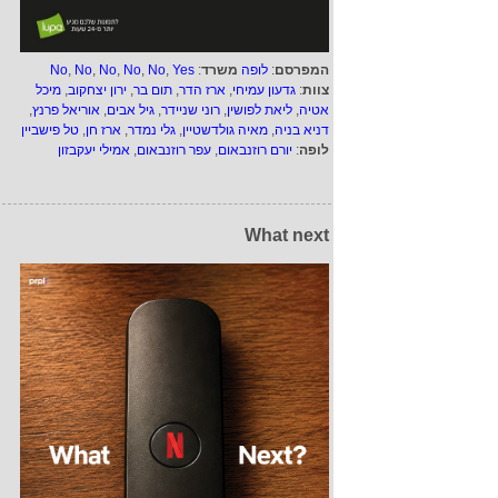
המפרסם
:
לופה
משרד
:
Yes
,
No
,
No
,
No
,
No
,
No
צוות
:
גדעון עמיחי
,
ארז הדר
,
תום בר
,
ירון יצחקוב
,
מיכל
אטיה
,
ליאת לפושין
,
רוני שניידר
,
גיל אבים
,
אוריאל פרנץ
,
דניא בניה
,
מאיה גולדשטיין
,
גלי נמדר
,
ארז חן
,
טל פישביין
לופה
:
יורם רוזנבאום
,
עפר רוזנבאום
,
אמילי יעקבזון
What next