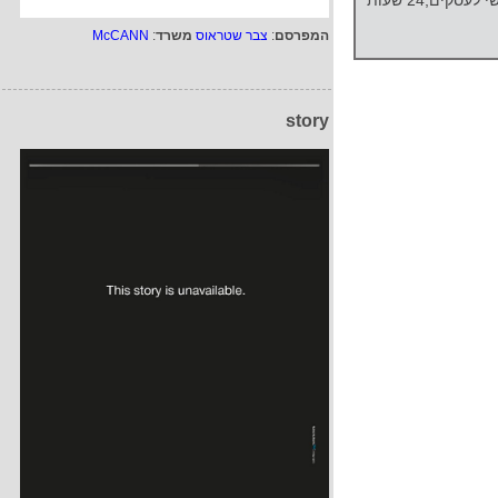
ה- Call Center ( מענה טלפוני אנושי לעסקים,24 שעות
המפרסם
:
צבר שטראוס
משרד
:
McCANN
story