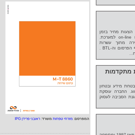
הצעות מחיר בזמן
אמת ממאות ספקים המחוברים on-line למערכת.
רת בחירה מתוך עשרות
קטגוריות בתחומים הקשורים לענף הפרסום וה-BTL .
...
ות מתקדמות
טחת מידע ובטחון
וג. החברה עוסקת
גנת הסביבה לעסוק
המפרסם
:
מזרחי טפחות
משרד
:
ראובני פרידן IPG
סייברסרב, מקבוצת אלתם, פועלת מאז 1997 ומתמחה