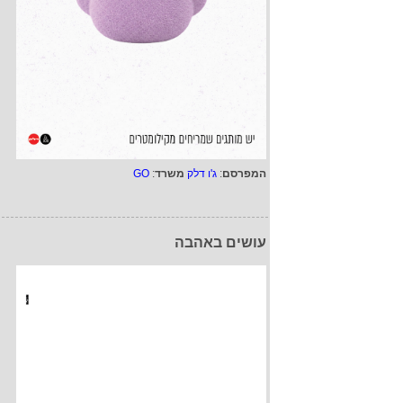
המפרסם
:
ג'ו דלק
משרד
:
GO
עושים באהבה