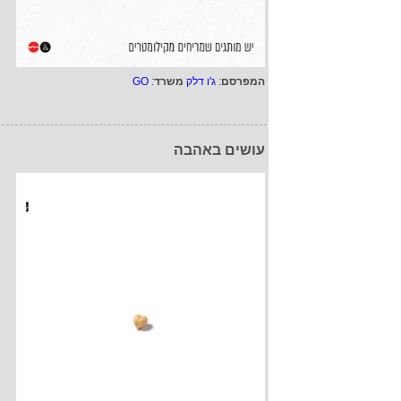
המפרסם
:
ג'ו דלק
משרד
:
GO
עושים באהבה