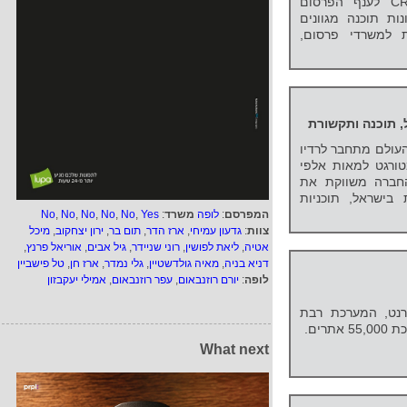
ויישום פתרונות ניהול CRM ERP לענף הפרסום
ת תוכנה מגוונים
ת למשרדי פרסום,
, תוכנה ותקשורת
ן העולם מתחבר לרדיו
מטורגט למאות אלפי
החברה משווקת את
 בישראל, תוכניות
המפרסם
:
לופה
משרד
:
Yes
,
No
,
No
,
No
,
No
,
No
צוות
:
גדעון עמיחי
,
ארז הדר
,
תום בר
,
ירון יצחקוב
,
מיכל
אטיה
,
ליאת לפושין
,
רוני שניידר
,
גיל אבים
,
אוריאל פרנץ
,
דניא בניה
,
מאיה גולדשטיין
,
גלי נמדר
,
ארז חן
,
טל פישביין
לופה
:
יורם רוזנבאום
,
עפר רוזנבאום
,
אמילי יעקבזון
רנט, המערכת רבת
רים.
What next