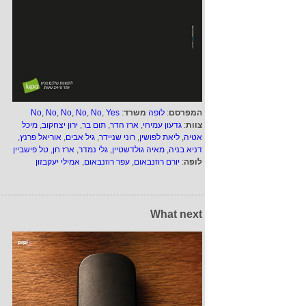
המפרסם
:
לופה
משרד
:
Yes
,
No
,
No
,
No
,
No
,
No
צוות
:
גדעון עמיחי
,
ארז הדר
,
תום בר
,
ירון יצחקוב
,
מיכל
אטיה
,
ליאת לפושין
,
רוני שניידר
,
גיל אבים
,
אוריאל פרנץ
,
דניא בניה
,
מאיה גולדשטיין
,
גלי נמדר
,
ארז חן
,
טל פישביין
לופה
:
יורם רוזנבאום
,
עפר רוזנבאום
,
אמילי יעקבזון
What next