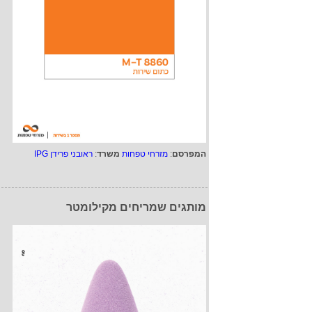
המפרסם
:
מזרחי טפחות
משרד
:
ראובני פרידן IPG
מותגים שמריחים מקילומטר