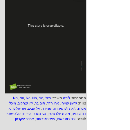
המפרסם
:
לופה
משרד
:
Yes
,
No
,
No
,
No
,
No
,
No
צוות
:
גדעון עמיחי
,
ארז הדר
,
תום בר
,
ירון יצחקוב
,
מיכל
אטיה
,
ליאת לפושין
,
רוני שניידר
,
גיל אבים
,
אוריאל פרנץ
,
דניא בניה
,
מאיה גולדשטיין
,
גלי נמדר
,
ארז חן
,
טל פישביין
לופה
:
יורם רוזנבאום
,
עפר רוזנבאום
,
אמילי יעקבזון