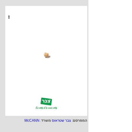
המפרסם
:
צבר שטראוס
משרד
:
McCANN