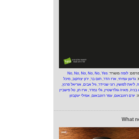
רסם
:
לופה
משרד
:
Yes
,
No
,
No
,
No
,
No
,
No
:
גדעון עמיחי
,
ארז הדר
,
תום בר
,
ירון יצחקוב
,
מיכל
ה
,
ליאת לפושין
,
רוני שניידר
,
גיל אבים
,
אוריאל פרנץ
,
 בניה
,
מאיה גולדשטיין
,
גלי נמדר
,
ארז חן
,
טל פישביין
ה
:
יורם רוזנבאום
,
עפר רוזנבאום
,
אמילי יעקבזון
What n