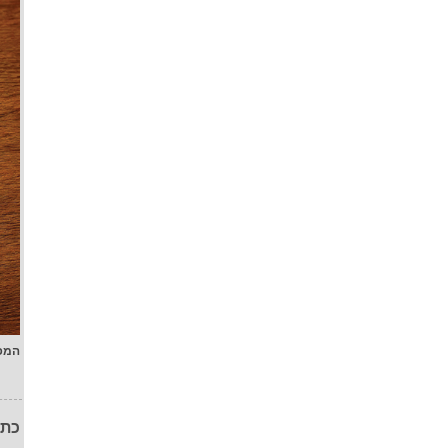
המפ
כתו