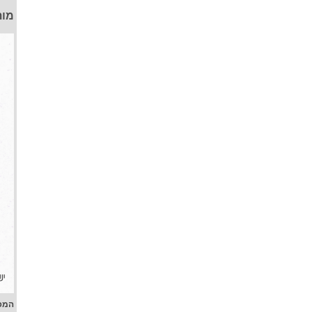
מות
המפ