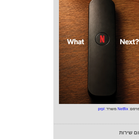
רסם
:
Netflix
משרד
:
prpl
ם שירות