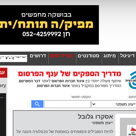
יגיטל
מיתוג
סטודנטים
המייל החם
דרושים
עבו
ory
חום:
טקסט חופשי:
אסקרו גלובל
ייעוץ משפטי
להיות המובילים והמומחים בנאמנות של טכנולוגיה והגנה על