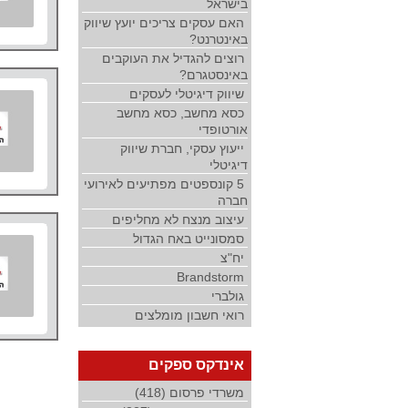
בישראל
האם עסקים צריכים יועץ שיווק
באינטרנט?
רוצים להגדיל את העוקבים
באינסטגרם?
שיווק דיגיטלי לעסקים
כסא מחשב, כסא מחשב
אורטופדי
ייעוץ עסקי, חברת שיווק
דיגיטלי
5 קונספטים מפתיעים לאירועי
חברה
עיצוב מנצח לא מחליפים
סמסונייט באח הגדול
יח"צ
Brandstorm
גולברי
רואי חשבון מומלצים
אינדקס ספקים
משרדי פרסום (418)