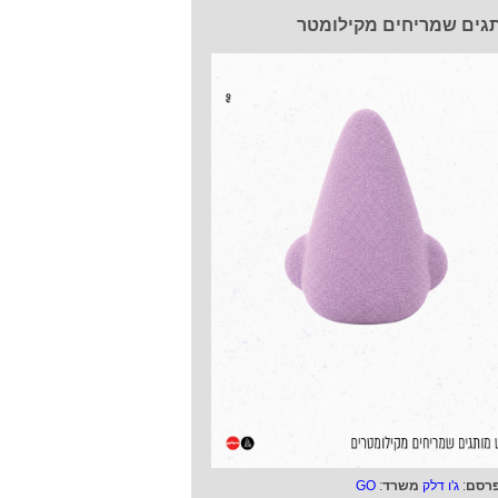
גים שמריחים מקילומטר
רסם
:
ג'ו דלק
משרד
:
GO