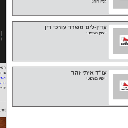
קניין רוחני
עדין-ליס משרד עורכי דין
ייעוץ משפטי
המפ
עו"ד איתי זהר
צוות
אטי
ייעוץ משפטי
דניא
לופ
ext