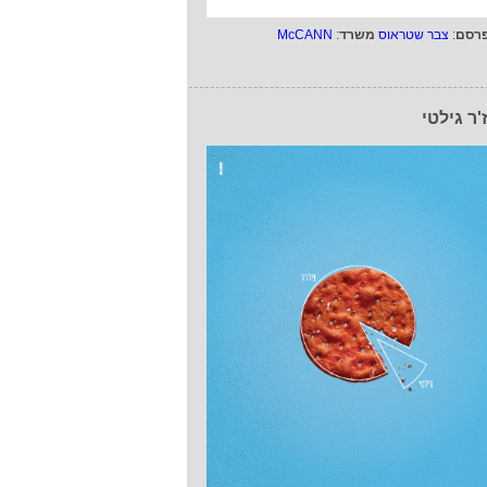
רסם
:
צבר שטראוס
משרד
:
McCANN
'ר גילטי