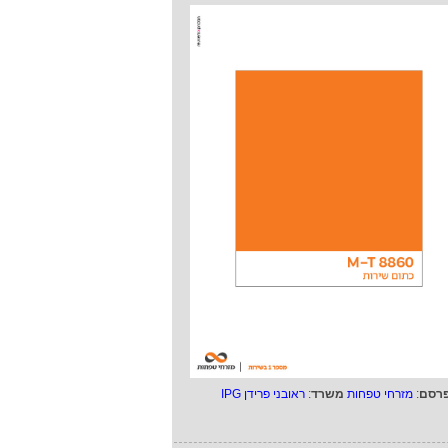
רסם
:
מזרחי טפחות
משרד
:
ראובני פרידן IPG