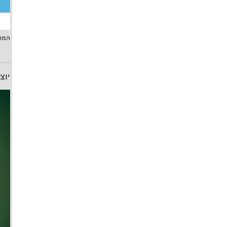
המפ
יוצ