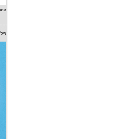
המפ
פלז