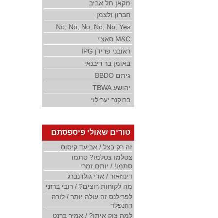
מקאן תל אביב
חברון זלצמן
No, No, No, No, No, Yes
M&C סאצ'י
ראובני פרידן IPG
באומן בר ריבנאי
גיתם BBDO
יהושע TBWA
ברוקנר יער לוי
טורים שאולי פיספסתם
זה רק בצל / אביעד קיסוס
צטלמו צטלמו? סתמו
סתמו! / יותם זמרי
דינוזאור / אדי גולדנברג
מה לקוחות רוצים? / רובי ברזני
לפרילנס זה עולה יותר / לורה
רוזנפלד
למה צוק איתן? / אמיר ברנט