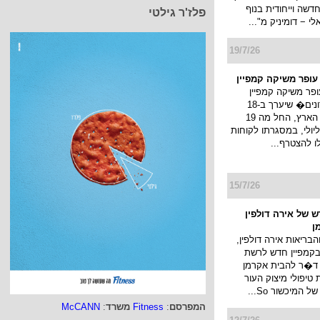
דשה וייחודית בנוף
פלז'ר גילטי
 − דומיניק מ"...
19/7/26
 עופר משיקה קמפיין
ופר משיקה קמפיין
�חגיגת מועדונים� שיערך ב-18
קניונים ברחבי הארץ, החל מה 19
ולי עד ה 22 ליולי, במסגרתו לקוחות
לו להצטרף...
15/7/26
 של אירה דולפין
ן
הבריאות אירה דולפין,
קמפיין חדש לרשת
 ד�ר להבית אקרמן
יפולי מיצוק העור
 המיכשור So...
המפרסם
:
Fitness
משרד
:
McCANN