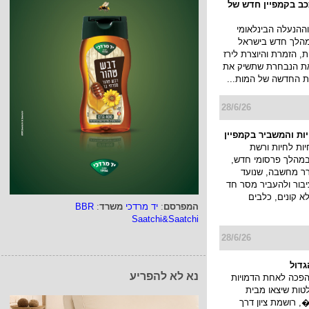
ככב בקמפיין חדש של
ההנעלה הבינלאומי
א במהלך חדש בישראל
, הזמרת והיוצרת לירז
 את הנבחרת שתשיק את
 החדשה של המות...
28/6/26
יות והמשביר בקמפיין
ות לחיות ורשת
במהלך פרסומי חדש,
ורר מחשבה, שנועד
בור ולהעביר מסר חד
לא קונים, כלבים
המפרסם
:
יד מרדכי
משרד
:
BBR
Saatchi&Saatchi
28/6/26
גדול
נא לא להפריע
הפכה לאחת הדמויות
טות שיצאו מבית
 רושמת ציון דרך