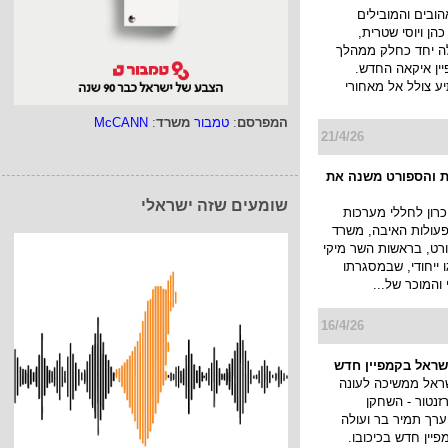
ובים והמובילים
הן ויוסי שטרית,
ה יחד כחלק ממהלך
ין איקאה החדש.
 צולל אל מאחורי
המפרסם
:
טמבור
משרד
:
McCANN
21/4/26
 והספורט משנה את
שומעים שזה ישראלי
כרון לחללי מערכות
פעולות האיבה, משרד
רט, בראשות השר מיקי
ו ייחודי, שבמסגרתו
והמוכר של...
16/4/26
שראל בקמפיין חדש
ראל ממשיכה לעונה
נטור - השחקן
ערך תמיר בר ועולה
פיין חדש בכיכובו.