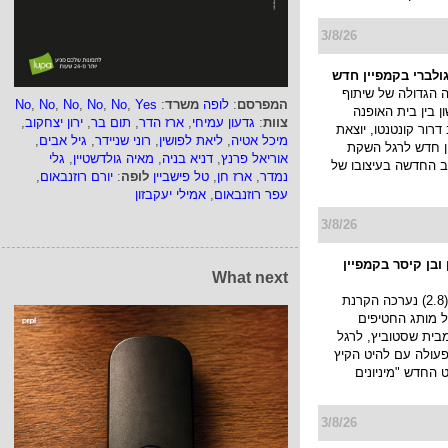
3/8/26
ולברי בקמפיין חדש
הגדולה של שיתוף
המפרסם
:
לופה
משרד
:
Yes
,
No
,
No
,
No
,
No
,
No
 בין בית האופנה
צוות
:
גדעון עמיחי
,
ארז הדר
,
תום בר
,
ירון יצחקוב
,
דרור קונטנטו, יוצאת
מיכל אטיה
,
ליאת לפושין
,
רוני שניידר
,
גיל אבים
,
 חדש לרגל השקת
אוריאל פרנץ
,
דניא בניה
,
מאיה גולדשטיין
,
גלי
ב החדשה בעיצובו של
נמדר
,
ארז חן
,
טל פישביין
לופה
:
יורם רוזנבאום
,
עפר רוזנבאום
,
אמילי יעקבזון
3/8/26
ובן קיסר בקמפיין
What next
אתמול בערב (2.8) נערכה הקרנת
 של מותג החטיפים
ף) מבית שסטוביץ, לרגל
עולה עם להיט הקיץ
החדש "מיניונים
3/8/26