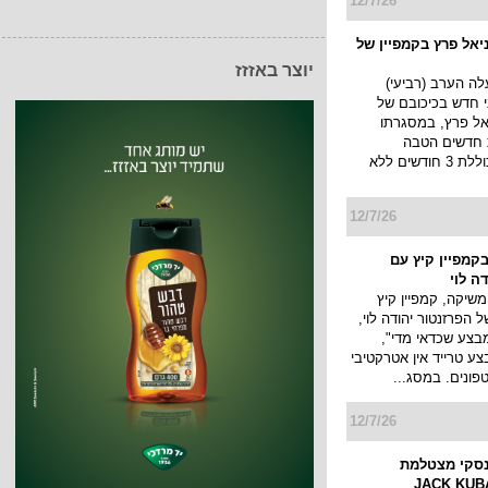
12/7/26
ניאל פרץ בקמפיין של
יוצר באזזז
yes תעלה הערב (רביעי)
וני חדש בכיכובם של
יאל פרץ, במסגרתו
 חדשים הטבה
משמעותית הכוללת 3 חודשים ללא
12/7/26
בקמפיין קיץ עם
ה לוי
שיקה, קמפיין קיץ
 הפרזנטור יהודה לוי,
צע שכדאי מדי",
צע טרייד אין אטרקטיבי
ונים. במסג...
12/7/26
סקי מצטלמת