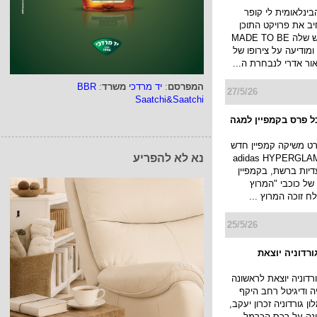
ינלאומית לי קופר
ב את פרויקט התוכן
והתרבות החדש שלה MADE TO BE
DIFFERE, ומודיעה על צירופו של
אור אדרי לנבחרת ה...
המפרסם
:
יד מרדכי
משרד
:
BBR
27/5/26
Saatchi&Saatchi
ל פרס בקמפיין למגה
ט משיקה קמפיין חדש
נא לא להפריע
 קולקציית adidas HYPERGLAM
יות ברשת, בקמפיין
 של כוכבי "המרוץ
לח זוכה המרוץ ...
25/5/26
ורדוניה יוצאת
רדוניה יוצאת לראשונה
יה ודיגיטל רחב היקף
 גורדוניה זכרון יעקב,
נה על רכס הכרמל