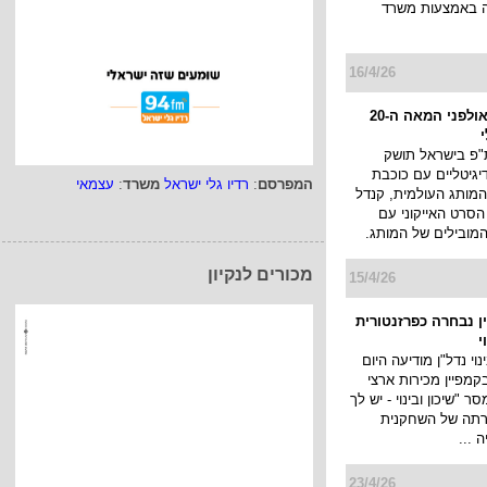
ה באמצעות משרד
16/4/26
לוריאל פריז ואולפני המאה ה-20
פ בישראל תושק
גיטליים עם כוכבת
המפרסם
:
רדיו גלי ישראל
משרד
:
עצמאי
המותג העולמית, קנדל
הסרט האייקוני עם
המובילים של המותג.
מכורים לנקיון
15/4/26
ן נבחרה כפרזנטורית
י
נוי נדל"ן מודיעה היום
בקמפיין מכירות ארצי
"שיכון ובינוי - יש לך
ירתה של השחקנית
 ...
23/4/26