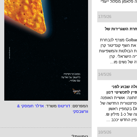
פלאפון מסלול ייעודי
17/5/26
רת השגרירות של
בית האופנה Golbary מצרף לנבחרת
את השף קונדיטור קרן
ת הבולטות והמשפיעות
יה הישראלי. קרן
של נשים מו...
14/5/26
ולה שבוע לפני
ין לתכשיטי דנון
תונה: אושיית האופנה
פרזנטורית החדשה של
המפרסם
:
דוריטוס
משרד
:
אדלר חומסקי &
תכשיטי DANON בקמפיין ראשון
וורשבסקי
שיעלה בהשקעה של כ-1 מיליון ₪.
ן החדש יככב ...
10/5/26
טפשת?