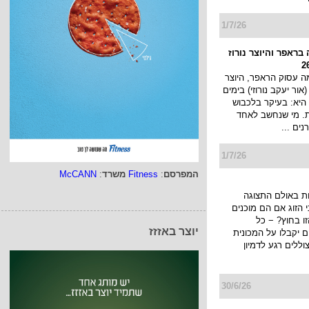
1/7/26
בראפר והיוצר נורוז
 עסוק הראפר, היוצר
 (אור יעקב נורוזי) בימים
היא: בעיקר בלכבוש
ת. מי שנחשב לאחד
ים ...
1/7/26
המפרסם
:
Fitness
משרד
:
McCANN
ת באולם התצוגה
הזוג אם הם מוכנים
ו בחוץ? − כל
יוצר באזזז
יקבלו על המכונית
ללים רגע לדמיון
30/6/26