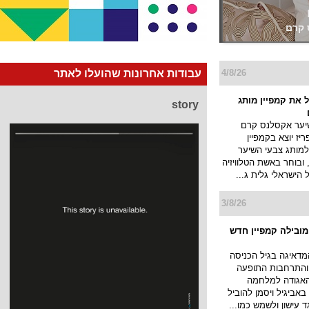
ישון
4/8/26
עבודות אחרונות שהועלו לאתר
 את קמפיין מותג
story
יער אקסלנס קרם
יז יוצא בקמפיין
למותג צבעי השיער
ובוחר באשת הטלוויזיה
ל הישראלי גלית ג...
3/8/26
 מובילה קמפיין חדש
מדאיגה בגיל הכניסה
 והתרחבות התופעה
האגודה למלחמה
אביגיל ויסמן להוביל
ד עישון ולשמש כמו...