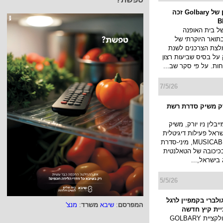
אתר האון ליין של Golbary זכה
של בית האופנה
 זכה בתואר היוקרתי של
− המלצת הצרכנים לשנת
ענק על בסיס שביעות רצון
ות. על פי סקר שב...
7/5/26
ורק משיק סדרת רשת
יבלין ניו יורק, משיק
ראל פעילות דיגיטלית
מסקרנת: MUSICAB 2.0, מיני-סדרת
כיכובה של הטאלנטית
בישראל,...
5/5/26
ולברי בקמפיין לרגל
המפרסם
:
שיבא
משרד
:
מנצ'
ית קיץ חדשה
לרגל השקת קולקציית GOLBARY