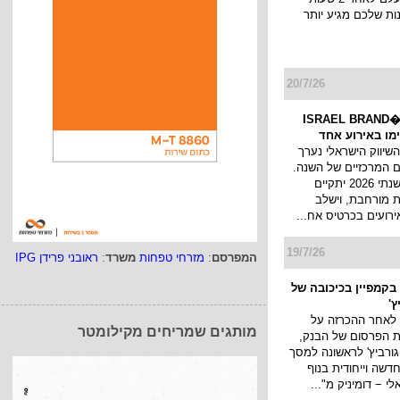
ות שלכם מגיע יותר
20/7/26
כנס המיתוג ו�ISRAEL BRAND
השיווק הישראלי נערך
 המרכזיים של השנה.
כנס המיתוג השנתי 2026 יתקיים
 מורחבת, וישלב
ירועים בכרטיס אח...
19/7/26
המפרסם
:
מזרחי טפחות
משרד
:
ראובני פרידן IPG
בקמפיין בכיכובה של
ץ'
 לאחר ההכרזה על
מותגים שמריחים מקילומטר
ת הפרסום של הבנק,
גורביץ' לראשונה למסך
דשה וייחודית בנוף
 − דומיניק מ"...