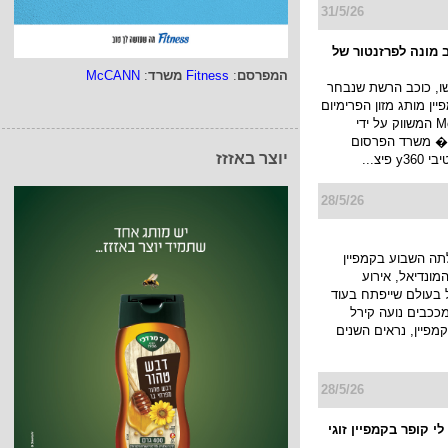
31/5/26
 מונה לפרזנטור של
המפרסם
:
Fitness
משרד
:
McCANN
שו, כוכב הרשת שנבחר
ין מותג מזון הפרימיום
האיטלקי Monge המשווק על ידי
 � משרד הפרסום
יוצר באזזז
פיצ...
28/5/26
 yes עלתה השבוע בקמפיין
מונדיאל, אירוע
 בעולם שייפתח בעוד
מככבים נועה קירל
קמפיין, נראים השנים
28/5/26
י קופר בקמפיין זוגי