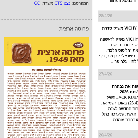
ח בנושא המחזור
המפרסם
:
כצט CTS
משרד
:
GO
28/4/26
מותג הטיפוח VICHY משיק סדרת
פרוסה ארצית
מותג הטיפוח VICHY משיק לראשונה
שני: סדרת רשת
ת "הלוטוס הלבן".
בישראל: קרן מור, ריף
לתי ויעלה פר...
27/4/26
שפת את נבחרת
 2026
מותג היוקרה JACK KUBA השיק
אתמול בערב (26.4) באופן רשמי את
רות החדשה לשנת
קה חגיגית שנערכה בתל
נבחרת עומדת
26/4/26