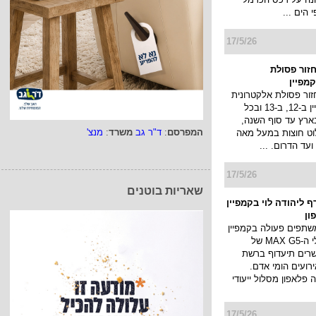
 הים ...
17/5/26
זור פסולת
מפיין
ור פסולת אלקטרונית
עולה עם קמפיין ב-12, ב-13 ובכל
ארץ עד סוף השנה,
המפרסם
:
ד"ר גב
משרד
:
מנצ'
לוט חוצות במעל מאה
ועד הדרום. ...
17/5/26
שאריות בוטנים
 ליהודה לוי בקמפיין
ון
שתפים פעולה בקמפיין
החדש למסלולי ה-MAX G5 של
רים תיעדוף ברשת
ועים הומי אדם.
פלאפון מסלול ייעודי
17/5/26