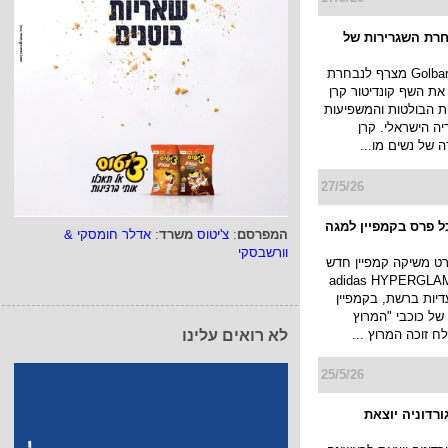
רת השגרירות של
בית האופנה Golbary מצרף לנבחרת
את השף קונדיטור קרן
ת הבולטות והמשפיעות
יה הישראלי. קרן
של נשים מו...
27/5/26
ל פרס בקמפיין למגה
המפרסם
:
צ'יטוס
משרד
:
אדלר חומסקי &
וורשבסקי
ט משיקה קמפיין חדש
 קולקציית adidas HYPERGLAM
יות ברשת, בקמפיין
 של כוכבי "המרוץ
לח זוכה המרוץ ...
לא רואים עלינו
25/5/26
ורדוניה יוצאת