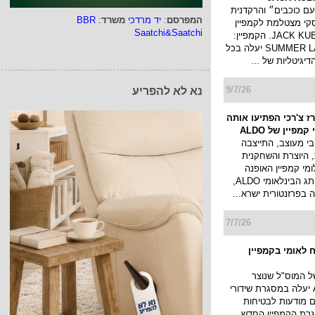
עם כוכבים״ והרקדנית
המפרסם
:
יד מרדכי
משרד
:
BBR
קי מצטלמת לקמפיין
Saatchi&Saatchi
בגדי ים של JACK KUBA. הקמפיין:
SUMMER LATIN STORY יעלה בכל
יגיטליות של ...
9/7/26
נא לא להפריע
ז צ'רכי הפתיעו אותה
מפיין של ALDO
י מעוצב, התייצבה
 היוצרת והשחקנית
לומי קמפיין האופנה
החדש של המותג הבינלאומי ALDO,
בפרזנטורית ישרא...
7/7/26
 לאומי בקמפיין
של המוס"ל שנוצר
בטכנולוגיית AI יעלה במסגרת שידורי
ם מודעות לבטיחות
רת הקמפיין החדש