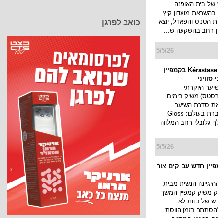
חדש של בית האופנה
 בהשראת מועדון קיץ
ת הטניס והפאדל, יוצא
כואב לפרגן
ן רחב בהשקעה ש...
5/5/26
מותג היוקרה Kérastase בקמפיין
סוויני
יער היוקרתי
Kéras (קרסטס) משיק בימים
ת סדרת השיער
החדשה והמדוברת בעולם: Gloss
במהלך גלובלי רחב המלווה
5/5/26
יין חדש עם קים אור
היגיינה הנשית מבית
ק משיק קמפיין המשך
ש של בנות לא
הסתתר בזמן הווסת