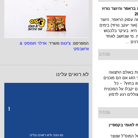
בראפר והיוצר נורוז
 עסוק הראפר, היוצר
 (אור יעקב נורוזי) בימים
היא: בעיקר בלכבוש
ת. מי שנחשב לאחד
ים ...
המפרסם
:
צ'יטוס
משרד
:
אדלר חומסקי &
וורשבסקי
1/7/26
ת באולם התצוגה
לא רואים עלינו
הזוג אם הם מוכנים
ו בחוץ? − כל
יקבלו על המכונית
ללים רגע לדמיון
7/7/26
 לאומי בקמפיין
של המוס"ל שנוצר