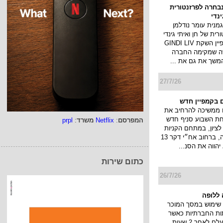
נבחרה לפרזנטורית
ינדי
מנית עומר נודלמן
ית של חן ואיתי גינדי
ותוביל את קמפיין השקת GINDI LIV
ה שמקימה החברה
המשך את גם את ...
27/7/26
 בקמפיין חדש
 ממשיכה להרחיב את
חת השבוע סניף חדש
המפרסם
:
Netflix
משרד
:
prpl
ציון, במתחם הקניות
והבילוי פרוטאה, ברחוב אח״י דקר 13
יהווה את הסנ...
כתום שירות
26/7/26
ללופה
שימוש במסך המוכר
ות החברתיות כאשר
הסטורי שלך נעלם לאחר 2 שעות