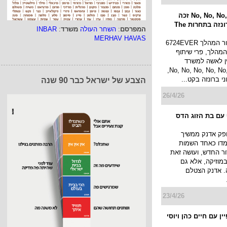
No, No, No, No, No, Yes זכה
בשני פרסי ברונזה בתחרות The
המפרסם
:
השחר העולה
משרד
:
INBAR
MERHAV HAVAS
הזכייה היא עבור המהלך 6724EVER
המהלך, פרי שיתוף
ין לאשה למשרד
הפרסום No, No, No, No, No, Yes,
י ברונזה בקט...
הצבע של ישראל כבר 90 שנה
26/4/26
עם בת הזוג הדס
ופק אדנק ממשיך
דו כאחד השמות
ר החדש, ועושה זאת
מוזיקה, אלא גם
. אדנק הצטלם
23/4/26
ן עם חיים כהן ויוסי