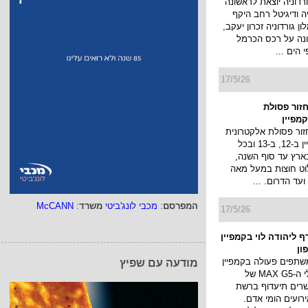
רדוניה יוצאת לראשונה
יה ודיגיטל רחב היקף
 גורדוניה זכרון יעקב,
נה על רכס הכרמל
 הים ...
17/5/26
זור פסולת
מפיין
ור פסולת אלקטרונית
עולה עם קמפיין ב-12, ב-13 ובכל
ארץ עד סוף השנה,
לוט חוצות במעל מאה
ועד הדרום. ...
המפרסם
:
מכבי לונג'ביטי
משרד
:
McCANN
17/5/26
 ליהודה לוי בקמפיין
ון
שתפים פעולה בקמפיין
מודעה עם שפיץ
החדש למסלולי ה-MAX G5 של
רים תיעדוף ברשת
ועים הומי אדם.