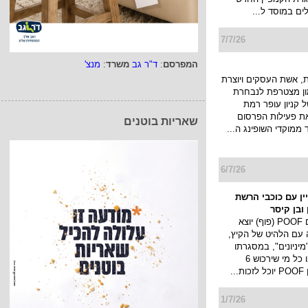
לים במוסד ל...
7/7/26
המפרסם
:
ד"ר גב
משרד
:
מנצ'
 אשת העסקים ויוצרת
מון מצטרפת לנבחרת
 קניון עופר רמת
את פעילות הפרסום
שאריות בוטנים
 ממוקדי השופינג ה...
6/7/26
מפיין עם כוכבי הרשת
ובן קיסר
מותג החטיפים POOF (פוף) יוצא
 עם הלהיט של הקיץ,
יניונים", במסגרתו
יערך מבצע ובו כל מי שירכוש 6
..
1/7/26