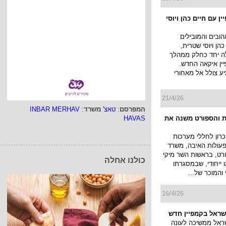
ן עם חיים כהן ויוסי
ובים והמובילים
הן ויוסי שטרית,
ה יחד כחלק ממהלך
ין איקאה החדש.
 צולל אל מאחורי
21/4/26
המפרסם
:
טאצ'
משרד
:
INBAR MERHAV
 והספורט משנה את
HAVAS
כרון לחללי מערכות
פעולות האיבה, משרד
רט, בראשות השר מיקי
כולנו אחלה
ו ייחודי, שבמסגרתו
והמוכר של...
16/4/26
שראל בקמפיין חדש
ראל ממשיכה לעונה