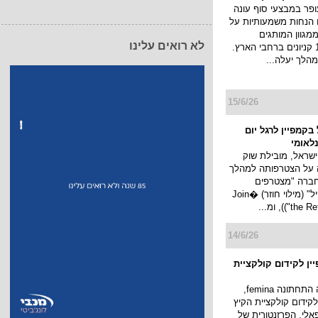
עופר במבצעי סוף עונה
2026 עם הנחות משמעותיות על
מגוון המותגים
לא רואים עלינו
המובילים ב-17 קניונים ברחבי הארץ.
הלך יעלה...
15/6/26
בקמפיין לרגל יום
לאומי
ישראל, מובילת שוק
ה על הצטרפותה למהלך
חברה "מצטרפים
למהפכת הריפיל" (מילוי חוזר) �Join
)), ומ...
14/6/26
בקמפיין לקידום קולקציית
מותג ההלבשה התחתונה femina,
לקידום קולקציית הקיץ
לי, הפרזנטורית של