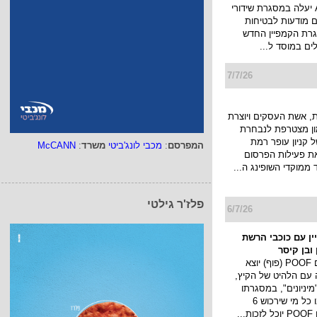
בטכנולוגיית AI יעלה במסגרת שידורי
ם מודעות לבטיחות
רת הקמפיין החדש
לים במוסד ל...
7/7/26
 אשת העסקים ויוצרת
מון מצטרפת לנבחרת
 קניון עופר רמת
המפרסם
:
מכבי לונג'ביטי
משרד
:
McCANN
את פעילות הפרסום
 ממוקדי השופינג ה...
פלז'ר גילטי
6/7/26
מפיין עם כוכבי הרשת
ובן קיסר
מותג החטיפים POOF (פוף) יוצא
 עם הלהיט של הקיץ,
יניונים", במסגרתו
יערך מבצע ובו כל מי שירכוש 6
..