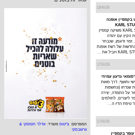
18/6/26
 בקמפיין אופנה
רשת KARL STUDIO משיקה קמפיין
 הקיץ עם יהודה
 זמר ודוגמן, שנבחר
החדשות של רשת אופנת
17/6/26
ומאי גדעון עמיחי
י וחושף, דרך מאות
ת שנדחו (ונחשפות
ור על התמדה, יצירה
ר ליוצרים, לחולמים
 טיפת הדיו ה...
17/6/26
המפרסם
:
צ'יטוס
משרד
:
אדלר חומסקי &
וורשבסקי
עופר בקמפיין