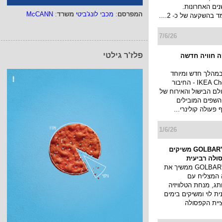
 ב-5 השנים האחרונות.
המפרסם
:
מכבי לונג'ביטי
משרד
:
McCANN
 בהשקעה של כ- 2....
7/6/26
פלז'ר גילטי
 חוויה חדשה
במהלך חדש ומיוחד
ומשיקה את IKEA Chef - החיבור
לם הבישול והאירוח של
השפים המובילים
פעולה קולינרי...
1/6/26
אילנית לוי ו-GOLBARY משיקים
ולה רביעית
בית האופנה GOLBARY ממשיך את
 המצליח עם
תג, מנחת הטלוויזיה
ית לוי ומשיקים בימים
יית הקפסולה