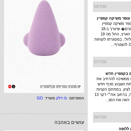
19/7/26
 עופר משיקה קמפיין
ופר משיקה קמפיין
�חגיגת מועדונים� שיערך ב-18
קניונים ברחבי הארץ, החל מה 19
ולי עד ה 22 ליולי, במסגרתו לקוחות
לו להצטרף...
27/7/26
 בקמפיין חדש
 ממשיכה להרחיב את
חת השבוע סניף חדש
ציון, במתחם הקניות
והבילוי פרוטאה, ברחוב אח״י דקר 13
המפרסם
:
ג'ו דלק
משרד
:
GO
יהווה את הסנ...
26/7/26
עושים באהבה
ללופה