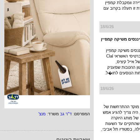
רה וומקבלת קמפיין
ת זו תעלה בקרוב עם
18/6/26
יננסים משיקה קמפיין
ננסים משיקה קמפיין
חדש למועדון כרטיסי האשראי Clal
ו של אייל קיציס,
ן ההטבות שמעניק
ות הנוסעים לחו�ל.
18/6/26
מוקד ההתרחשות של
היה צריך להגיע אמש
המפרסם
:
ד"ר גב
משרד
:
מנצ'
של מותג היוקרה
JACK KUB שהתקיים עד השעות
ה, בסטודיו תל אביבי,
שאריות בוטנים